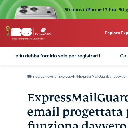
30 nuovi iPhone 17 Pro. 30 g
Esplora Ex
ExpressVPN for Teams
are che tu debba fornirlo solo per registrarti.
Com
VPN protection for grow
to deploy, simple to man
scale.
Blog
Le news di ExpressVPN
ExpressMailGuard: privacy per e
ExpressMailGuard:
email progettata
funziona davvero