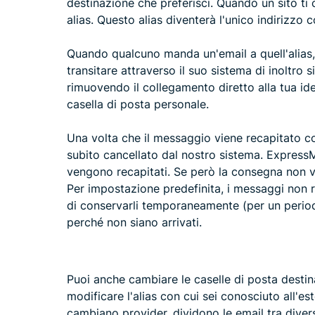
destinazione che preferisci. Quando un sito ti ch
alias. Questo alias diventerà l'unico indirizzo co
Quando qualcuno manda un'email a quell'alias,
transitare attraverso il suo sistema di inoltro 
rimuovendo il collegamento diretto alla tua ide
casella di posta personale.
Una volta che il messaggio viene recapitato co
subito cancellato dal nostro sistema. Expres
vengono recapitati. Se però la consegna non va
Per impostazione predefinita, i messaggi non r
di conservarli temporaneamente (per un period
perché non siano arrivati.
Puoi anche cambiare le caselle di posta dest
modificare l'alias con cui sei conosciuto all'
cambiano provider, dividono le email tra divers