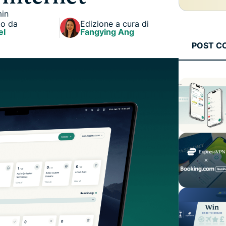
che mette al
altro.
min
primo posto la
to da
Edizione a cura di
privacy.
el
Fangying Ang
Identity
POST C
Defender
Una potente
serie di
strumenti per
la protezione
dell'identità,
il
monitoraggio
e la
rimozione dei
dati