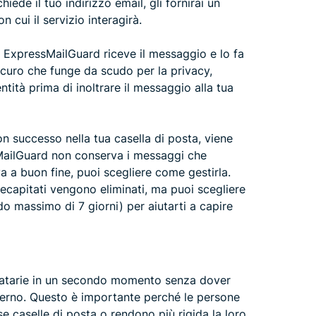
iede il tuo indirizzo email, gli fornirai un
n cui il servizio interagirà.
 ExpressMailGuard riceve il messaggio e lo fa
sicuro che funge da scudo per la privacy,
ntità prima di inoltrare il messaggio alla tua
n successo nella tua casella di posta, viene
sMailGuard non conserva i messaggi che
 a buon fine, puoi scegliere come gestirla.
ecapitati vengono eliminati, ma puoi scegliere
o massimo di 7 giorni) per aiutarti a capire
inatarie in un secondo momento senza dover
esterno. Questo è importante perché le persone
e caselle di posta o rendono più rigida la loro