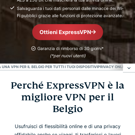
Salvaguarda i tuoi dati personali dalle minacce dei Wi-
Fi pubblici grazie alle funzioni di protezione avanzate.
Ottieni ExpressVPN
Garanzia di rimborso di 30 giorni*
(*per nuovi utenti)
UNA VPN PER IL BELGIO PER TUTTI I TUOI DISPOSITIVI
PRIVACY ONLINE IN 
Perché ExpressVPN è la
Perché ExpressVPN è la migliore VPN per il
Belgio
migliore VPN per il
Belgio
Come ottenere un indirizzo IP belga
Usufruisci di flessibilità online e di una privacy
Video: come configurare ExpressVPN per il Belgio
affidabile anche se viaggi, ti trasferisci o lavori