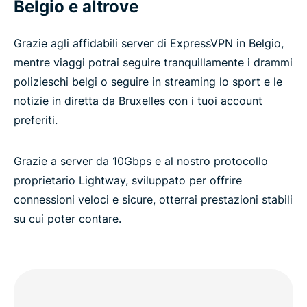
Belgio e altrove
Belgio
Grazie agli affidabili server di ExpressVPN in Belgio,
ExpressVPN per tutti i Paesi
mentre viaggi potrai seguire tranquillamente i drammi
polizieschi belgi o seguire in streaming lo sport e le
Utilizza la migliore VPN per il Belgio
notizie in diretta da Bruxelles con i tuoi account
preferiti.
Grazie a server da 10Gbps e al nostro protocollo
proprietario Lightway, sviluppato per offrire
connessioni veloci e sicure, otterrai prestazioni stabili
su cui poter contare.