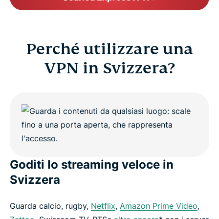
FAQ
Perché utilizzare una
ExpressVPN for all countries
VPN in Svizzera?
Get ExpressVPN for Switzerland risk-free
Goditi lo streaming veloce in
Svizzera
Guarda calcio, rugby,
Netflix
,
Amazon Prime Video
,