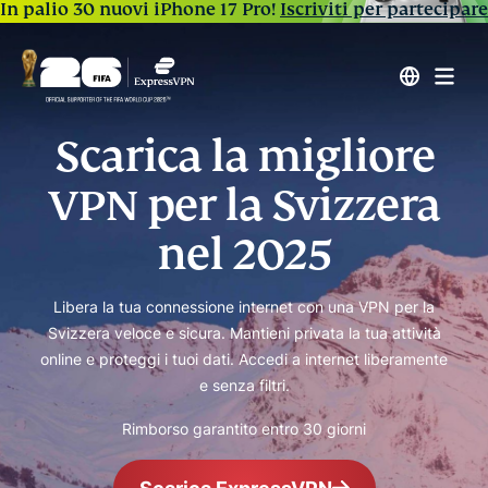
In palio 30 nuovi iPhone 17 Pro!
Iscriviti per partecipare
Scarica la migliore
VPN per la Svizzera
nel 2025
Libera la tua connessione internet con una VPN per la
Svizzera veloce e sicura. Mantieni privata la tua attività
online e proteggi i tuoi dati. Accedi a internet liberamente
e senza filtri.
Rimborso garantito entro 30 giorni