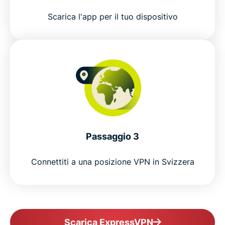
Ottieni una VPN Svizzera senza rischi
Scarica l'app per il tuo dispositivo
Connect to a Switzerland VPN in 3 easy steps
Everyday uses for a Swiss VPN
ExpressVPN vs. free VPNs for Switzerland
Why choose ExpressVPN for Switzerland
Passaggio 3
Fast VPN servers in Switzerland
Connettiti a una posizione VPN in Svizzera
Connect beyond Switzerland
Why millions choose ExpressVPN
Scarica ExpressVPN