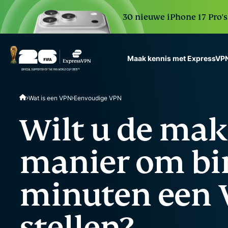
30 nieuwe iPhone 17 Pro'
Maak kennis met ExpressVP
ExpressVPN for Teams
Wat is een VPN
Eenvoudige VPN
VPN protection for grow
to deploy, simple to man
Wilt u de mak
scale.
manier om bi
minuten een 
stellen?