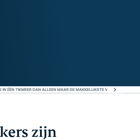
 IN ÉÉN TIK
MEER DAN ALLEEN MAAR DE MAKKELIJKSTE VPN
KOM MEER TE
ers zijn