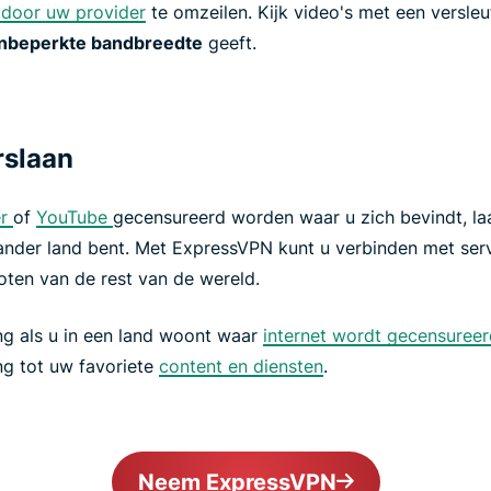
 door uw provider
te omzeilen. Kijk video's met een versle
nbeperkte bandbreedte
geeft.
rslaan
er
of
YouTube
gecensureerd worden waar u zich bevindt, l
 ander land bent. Met ExpressVPN kunt u verbinden met serve
oten van de rest van de wereld.
ing als u in een land woont waar
internet wordt gecensureer
ng tot uw favoriete
content en diensten
.
Neem ExpressVPN