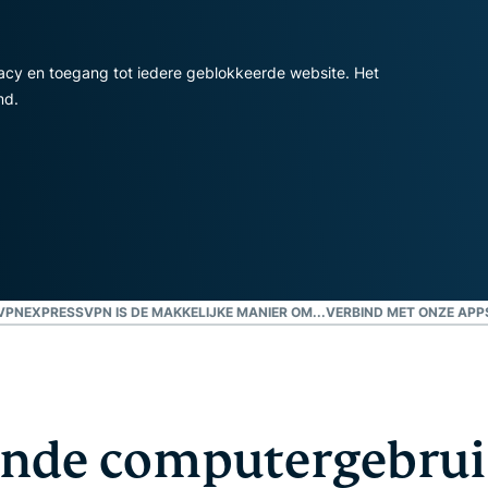
confidential
en meer.
computing en
ontworpen
vacy en toegang tot iedere geblokkeerde website. Het
met privacy
md.
als
uitgangspunt.
Identity Defender
Krachtig pakket met
tools voor
identiteitsbescherming,
bewaking en
gegevensverwijdering
SVPN
EXPRESSVPN IS DE MAKKELIJKE MANIER OM...
VERBIND MET ONZE APPS
nde computergebruik