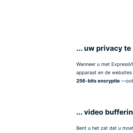
... uw privacy 
Wanneer u met ExpressVP
apparaat en de websites 
256-bits encryptie
—ook
... video bufferi
Bent u het zat dat u moe