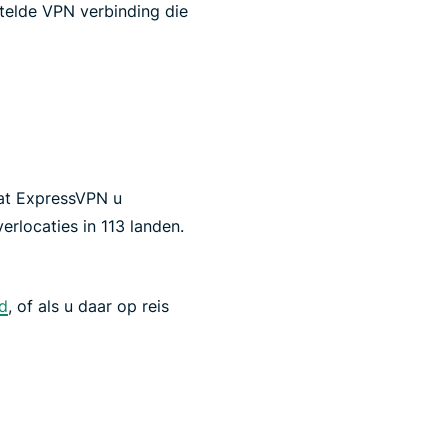
utelde VPN verbinding die
aat ExpressVPN u
rlocaties in 113 landen.
d
, of als u daar op reis