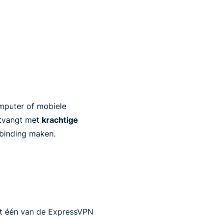
mputer of mobiele
ntvangt met
krachtige
rbinding maken.
met één van de ExpressVPN