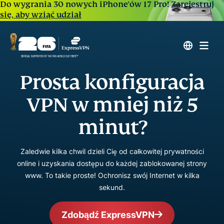
Do wygrania 30 nowych iPhone'ów 17 Pro!
Zarejestruj
się, aby wziąć udział
Prosta konfiguracja
VPN w mniej niż 5
minut?
Zaledwie kilka chwil dzieli Cię od całkowitej prywatności
online i uzyskania dostępu do każdej zablokowanej strony
www. To takie proste! Ochronisz swój Internet w kilka
sekund.
Zdobądź ExpressVPN