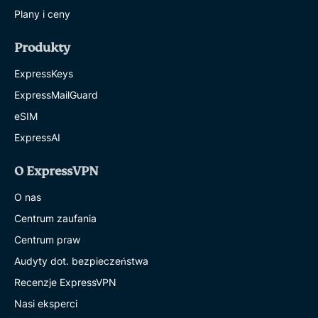
Plany i ceny
Produkty
ExpressKeys
ExpressMailGuard
eSIM
ExpressAI
O ExpressVPN
O nas
Centrum zaufania
Centrum praw
Audyty dot. bezpieczeństwa
Recenzje ExpressVPN
Nasi eksperci