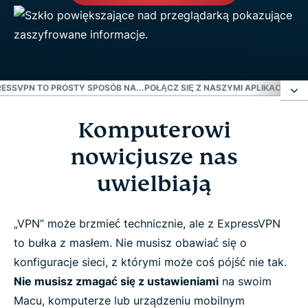
ESSVPN TO PROSTY SPOSÓB NA...
POŁĄCZ SIĘ Z NASZYMI APLIKACJAMI
Komputerowi
Komputerowi nowicjusze nas uwielbiają
nowicjusze nas
Szybka konfiguracja? Nie nazywamy się
uwielbiają
ExpressVPN bez powodu
„VPN” może brzmieć technicznie, ale z ExpressVPN
ExpressVPN to prosty sposób na...
to bułka z masłem. Nie musisz obawiać się o
konfiguracje sieci, z którymi może coś pójść nie tak.
Połącz się z naszymi aplikacjami jednym
Nie musisz zmagać się z ustawieniami
na swoim
stuknięciem
Macu, komputerze lub urządzeniu mobilnym