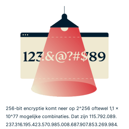
256-bit encryptie komt neer op 2^256 oftewel 1,1 x
10^77 mogelijke combinaties. Dat zijn 115.​792.​089.​
237.​316.​195.​423.​570.​985.​008.​687.​907.​853.​269.​984.​