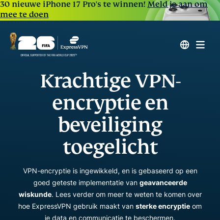
30 nieuwe iPhone 17 Pro's te winnen!
Meld je aan om
mee te doen
Krachtige VPN-
encryptie en
beveiliging
toegelicht
VPN-encryptie is ingewikkeld, en is gebaseerd op een
goed geteste implementatie van
geavanceerde
wiskunde
. Lees verder om meer te weten te komen over
hoe ExpressVPN gebruik maakt van
sterke encryptie
om
je data en communicatie te beschermen.