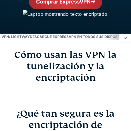
Comprar ExpressVPN
 VPN: LIGHTWAY
DESCARGUE EXPRESSVPN EN TODOS SUS DISPOSITIVOS
Cómo usan las VPN la
Cómo usan las VPN la tunelización y la
encriptación
tunelización y la
encriptación
¿Qué tan segura es la encriptación de
ExpressVPN?
Protocolos VPN: Lightway
¿Qué tan segura es la
encriptación de
Descargue ExpressVPN en todos sus dispositivos