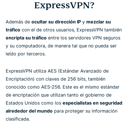
ExpressVPN?
Preguntas frecuentes
Además de
ocultar su dirección IP
y
mezclar su
Conozca más acerca de cómo usar una VPN
tráfico
con el de otros usuarios, ExpressVPN también
encripta su tráfico
entre los servidores VPN seguros
¿Listo para probar la mejor VPN encriptada?
y su computadora, de manera tal que no pueda ser
leído por terceros.
ExpressVPN utiliza AES (Estándar Avanzado de
Encriptación) con claves de 256 bits, también
conocido como AES-256. Este es el mismo estándar
de encriptación que utilizan tanto el gobierno de
Estados Unidos como los
especialistas en seguridad
alrededor del mundo
para proteger su información
clasificada.