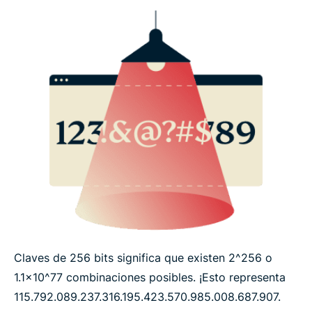
Claves de 256 bits significa que existen 2^256 o
1.1x10^77 combinaciones posibles. ¡Esto representa
115.792.​089.​237.​316.​195.​423.​570.​985.​008.​687.​907.​