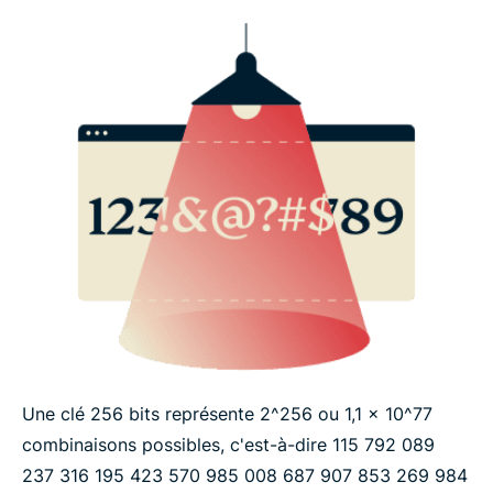
Une clé 256 bits représente 2^256 ou 1,1 x 10^77
combinaisons possibles, c'est-à-dire 115 ​792 ​089 ​
237 ​316 ​195 ​423 ​570 ​985 ​008 ​687 ​907 ​853 ​269 ​984