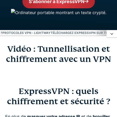
S'abonner à ExpressVPN
 ?
PROTOCOLES VPN : LIGHTWAY
TÉLÉCHARGEZ EXPRESSVPN SUR TOUS VO
Vidéo : Tunnellisation et
Vidéo : Tunnellisation et chiffrement avec un
VPN
chiffrement avec un VPN
ExpressVPN : quels chiffrement et sécurité ?
Protocoles VPN : Lightway
ExpressVPN : quels
chiffrement et sécurité ?
Téléchargez ExpressVPN sur tous vos appareils
En plus de
masquer votre adresse IP
et de
brouiller