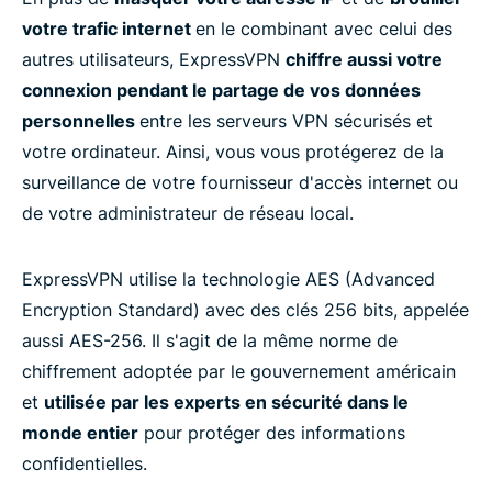
FAQ
votre trafic internet
en le combinant avec celui des
autres utilisateurs, ExpressVPN
chiffre aussi votre
En savoir plus ! Comment utiliser un VPN
connexion pendant le partage de vos données
personnelles
entre les serveurs VPN sécurisés et
Prêt à essayer le meilleur VPN ?
votre ordinateur. Ainsi, vous vous protégerez de la
surveillance de votre fournisseur d'accès internet ou
de votre administrateur de réseau local.
ExpressVPN utilise la technologie AES (Advanced
Encryption Standard) avec des clés 256 bits, appelée
aussi AES-256. Il s'agit de la même norme de
chiffrement adoptée par le gouvernement américain
et
utilisée par les experts en sécurité dans le
monde entier
pour protéger des informations
confidentielles.