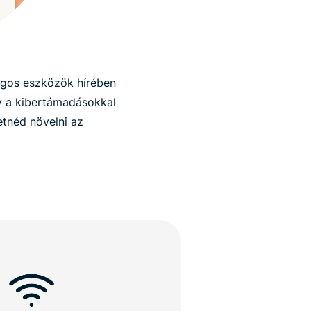
ágos eszközök hírében
gy a kibertámadásokkal
tnéd növelni az