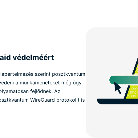
taid védelméért
 alapértelmezés szerint posztkvantum
gvédeni a munkameneteket még úgy
folyamatosan fejlődnek. Az
sztkvantum WireGuard protokollt is