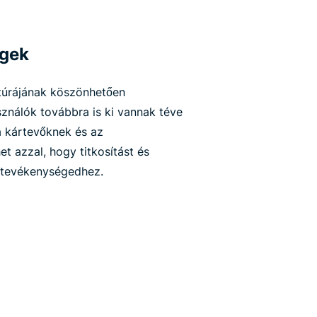
egek
túrájának köszönhetően
ználók továbbra is ki vannak téve
a kártevőknek és az
t azzal, hogy titkosítást és
 tevékenységedhez.