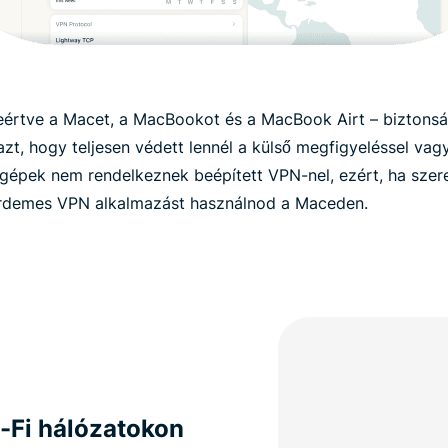
eértve a Macet, a MacBookot és a MacBook Airt – biztons
 azt, hogy teljesen védett lennél a külső megfigyeléssel va
épek nem rendelkeznek beépített VPN-nel, ezért, ha szere
érdemes VPN alkalmazást használnod a Maceden.
-Fi hálózatokon