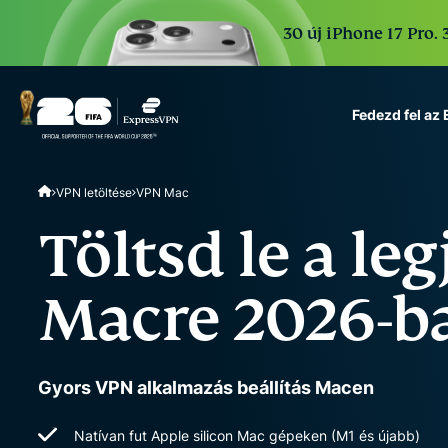
30 új iPhone 17 Pro. 
Fedezd fel az
ExpressVPN for Teams
VPN letöltése
VPN Mac
VPN protection for grow
to deploy, simple to man
Töltsd le a le
scale.
Macre 2026-b
Gyors VPN alkalmazás beállítás Macen
Natívan fut Apple silicon Mac gépeken (M1 és újabb)