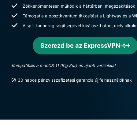
Zökkenőmentesen működik a háttérben, megszakítások 
Támogatja a posztkvantum titkosítást a Lightway és a W
A split tunneling segítségével kiválaszthatod, mely alka
Szerezd be az ExpressVPN-t
Kompatibilis a macOS 11 (Big Sur) és újabb verziókkal
30 napos pénzvisszafizetési garancia új felhasználóknak