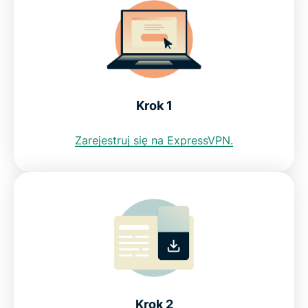
Oto, dlaczego ExpressVPN to najlepszy VPN dla
Turcji
Czy darmowy VPN pomoże mi uzyskać turecki
adres IP?
Krok 1
Ograniczenia internetowe w Turcji: BTK
Zarejestruj się na ExpressVPN.
FAQ: VPN dla Turcji
ExpressVPN dla wszystkich krajów
Zaopatrz się w VPN dla Turcji
Get a Turkey VPN in 3 easy steps
Krok 2