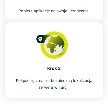
Everyday uses for a Turkey VPN
Pobierz aplikację na swoje urządzenie.
ExpressVPN vs. free VPNs in Turkey
Why choose ExpressVPN for Turkey
Popular VPN locations for Turkish users
Why millions trust ExpressVPN
Krok 3
Połącz się z naszą bezpieczną lokalizacją
FAQ
serwera w Turcji.
ExpressVPN for all countries