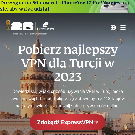
Do wygrania 30 nowych iPhone'ów 17 Pro!
Zarejestruj
się, aby wziąć udział
Pobierz najlepszy
VPN dla Turcji w
2023
Dowiedz się, w jaki sposób używanie VPN w Turcji może
uwolnić Twój Internet. Połącz się z dowolnym z 113 krajów
na całym świecie i zapewnij sobie prywatność online.
Zdobądź ExpressVPN