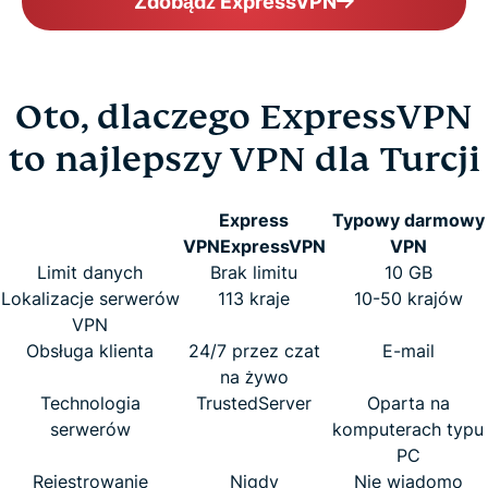
Zdobądź ExpressVPN
Oto, dlaczego ExpressVPN
to najlepszy VPN dla Turcji
Express
Typowy darmowy
VPN
ExpressVPN
VPN
Limit danych
Brak limitu
10 GB
Lokalizacje serwerów
113 kraje
10-50 krajów
VPN
Obsługa klienta
24/7 przez czat
E-mail
na żywo
Technologia
TrustedServer
Oparta na
serwerów
komputerach typu
PC
Rejestrowanie
Nigdy
Nie wiadomo