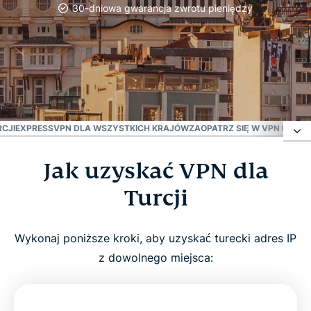
30-dniowa gwarancja zwrotu pieniędzy
#1 zaufany VPN
Najlepszy VPN dla Turcji
RCJI
EXPRESSVPN DLA WSZYSTKICH KRAJÓW
ZAOPATRZ SIĘ W VPN DLA T
Jak uzyskać VPN dla
Jak uzyskać VPN dla Turcji
Turcji
Dlaczego warto używać VPN w Turcji?
Wykonaj poniższe kroki, aby uzyskać turecki adres IP
Pobierz VPN dla Turcji na wszystkie swoje
z dowolnego miejsca:
urządzenia