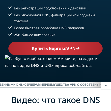
Без регистрации подключений и действий
Без блокировки DNS, фильтрации или подмены
трафика
Более быстрая обработка DNS-запросов
256-битное шифрование
Купить ExpressVPN
ТВЕННЫМИ DNS-СЕРВЕРАМИ
ПРЕИМУЩЕСТВА VPN С СОБСТВЕНЫНМИ D
Видео: что такое DNS
Видео: что такое DNS