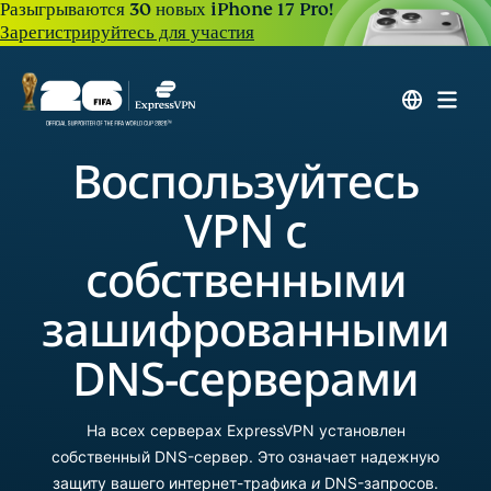
Разыгрываются 30 новых iPhone 17 Pro!
Зарегистрируйтесь для участия
Воспользуйтесь
VPN c
cобственными
зашифрованными
DNS-серверами
На всех серверах ExpressVPN установлен
собственный DNS-сервер. Это означает надежную
защиту вашего интернет-трафика
и
DNS-запросов.