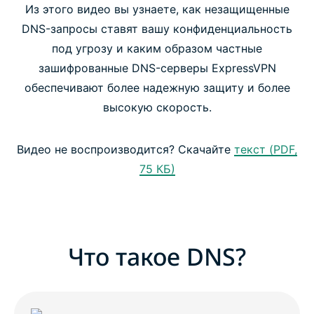
Что такое DNS?
Из этого видео вы узнаете, как незащищенные
DNS-запросы ставят вашу конфиденциальность
под угрозу и каким образом частные
Бесплатные DNS или VPN с собственными DNS-
зашифрованные DNS-серверы ExpressVPN
серверами
обеспечивают более надежную защиту и более
высокую скорость.
Преимущества VPN с собственынми DNS-
серверами
Видео не воспроизводится? Скачайте
текст (PDF,
75 КБ)
Используйте VPN с собственными DNS-
серверами
Что такое DNS?