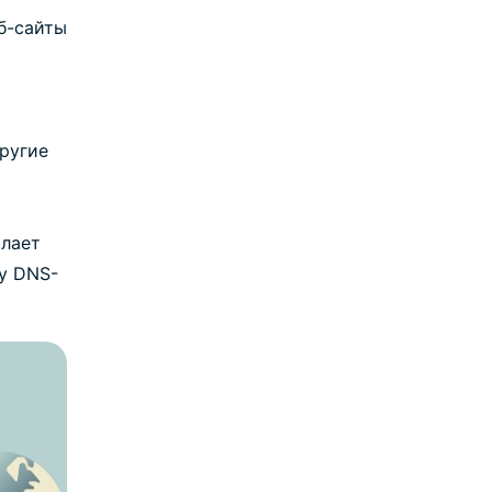
б-сайты
другие
х
ылает
му DNS-