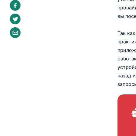
провай
вы пос
Так как
практич
прилож
работа
устрой
назад и
запрос