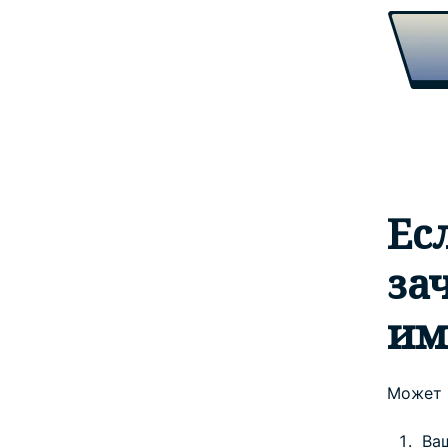
Ес
за
им
Может 
Ва