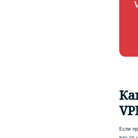
Ка
VP
Если п
вас от 