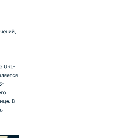
чений,
е URL-
вляется
S-
его
ице. В
сь