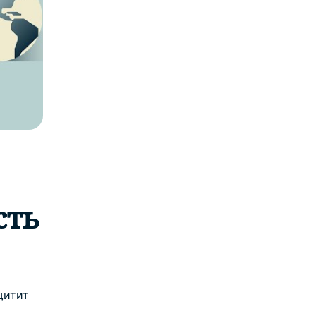
сть
щитит