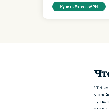
Купить ExpressVPN
Чт
VPN не
устрой
туннел
утечка 