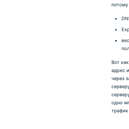
потому 
DN
Ex
ве
по
Вот как
адрес 
через 
серверу
серверу
одно м
трафик