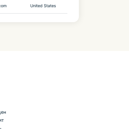
com
United States
щен
ит
-