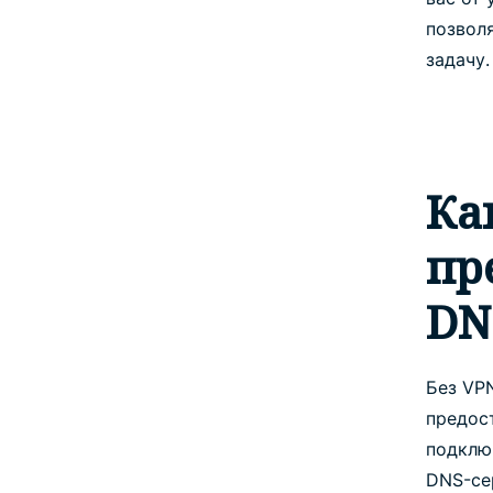
позвол
задачу.
Ка
пр
DN
Без VP
предос
подклю
DNS-се