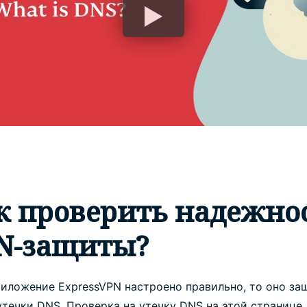
к проверить надежно
N-защиты?
риложение ExpressVPN настроено правильно, то оно за
утечки DNS. Проверка на утечку DNS на этой странице