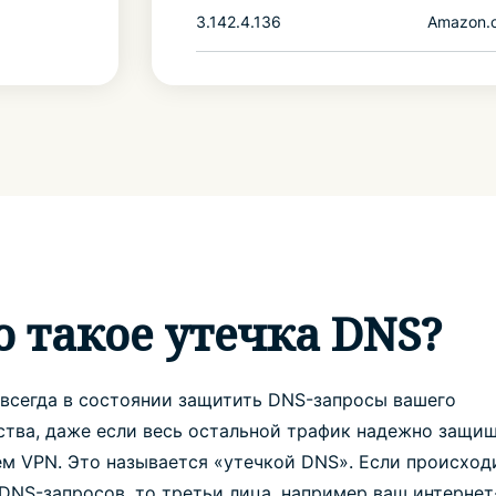
3.142.4.136
Amazon.
о такое утечка DNS?
 всегда в состоянии защитить DNS-запросы вашего
ства, даже если весь остальной трафик надежно защи
ем VPN. Это называется «утечкой DNS». Если происход
DNS-запросов, то третьи лица, например ваш интернет