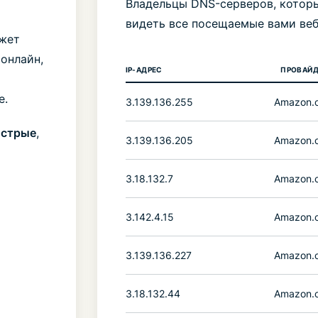
Владельцы DNS-серверов, которы
видеть все посещаемые вами веб
жет
онлайн,
IP-АДРЕС
ПРОВАЙД
е.
3.139.136.255
Amazon.
стрые
,
3.139.136.205
Amazon.
3.18.132.7
Amazon.
3.142.4.15
Amazon.
3.139.136.227
Amazon.
3.18.132.44
Amazon.