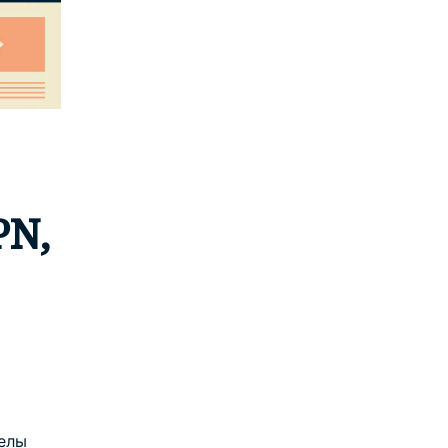
PN,
елы