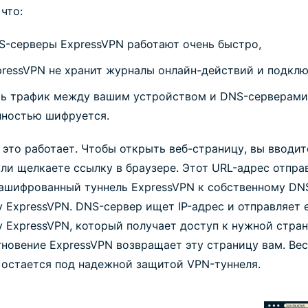
что:
S-серверы ExpressVPN работают очень быстро,
pressVPN не хранит журналы онлайн-действий и подклю
сь трафик между вашим устройством и DNS-серверами
лностью шифруется.
 это работает. Чтобы открыть веб-страницу, вы вводит
или щелкаете ссылку в браузере. Этот URL-адрес отпра
зашифрованный туннель ExpressVPN к собственному DN
 ExpressVPN. DNS-сервер ищет IP-адрес и отправляет 
 ExpressVPN, который получает доступ к нужной стран
гновение ExpressVPN возвращает эту страницу вам. Ве
 остается под надежной защитой VPN-туннеля.