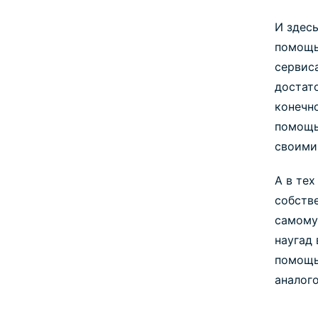
И здесь
помощь
сервис
достато
конечн
помощь
своими
А в тех
собстве
самому
наугад
помощь
аналого