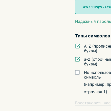
Надежный пароль! 
Типы символов
A-Z (прописн
буквы)
a-z (строчны
буквы)
Не использов
символы
(например, п
строчная
)
l
Восстановить на