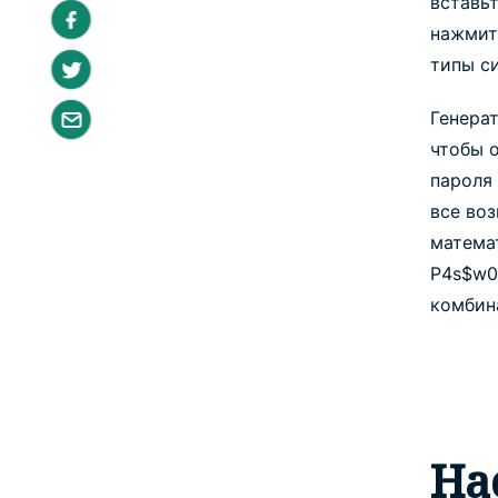
вставьт
нажмит
типы с
Генера
чтобы 
пароля
все во
матема
P4s$w0
комбин
На