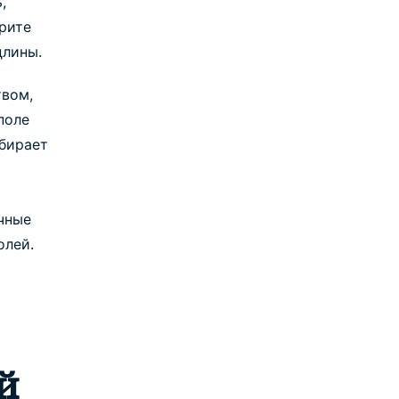
,
рите
длины.
твом,
поле
бирает
чные
олей.
й