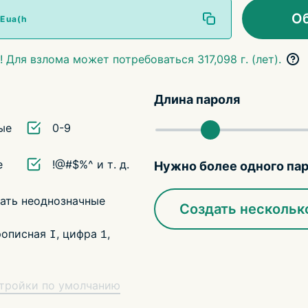
О
Для взлома может потребоваться 317,098 г. (лет).
Длина пароля
ые
0-9
е
!@#$%^ и т. д.
Нужно более одного па
ать неоднозначные
Создать нескольк
рописная
, цифра
,
I
1
стройки по умолчанию