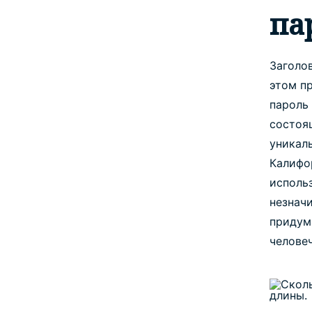
па
Заголо
этом п
пароль
состоя
уникаль
Калифо
использ
незначи
придум
человеч