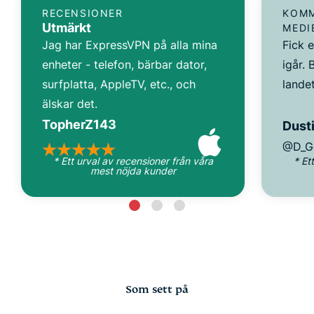
RECENSIONER
KOMM
Utmärkt
MEDI
Jag har ExpressVPN på alla mina
Fick 
enheter - telefon, bärbar dator,
igår. 
surfplatta, AppleTV, etc., och
landet
älskar det.
TopherZ143
Dusti
@D_G
* Ett urval av recensioner från våra
* Et
mest nöjda kunder
Som sett på