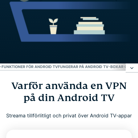
-FUNKTIONER FÖR ANDROID TV
FUNGERAR PÅ ANDROID TV-BOXAR OCH A
Varför använda en VPN
Varför använda en VPN på din Android TV
på din Android TV
Hur du konfigurerar ExpressVPN på Android TV i
tre enkla steg
Streama tillförlitligt och privat över Android TV-appar
Vad man ska leta efter i en VPN för Android TV