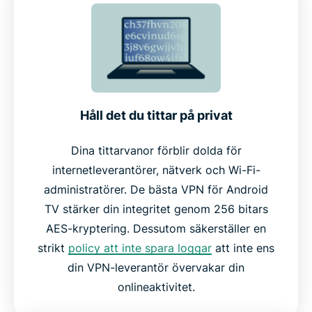
Viktiga ExpressVPN-funktioner för Android TV
Fungerar på Android TV-boxar och andra enheter
Varför välja ExpressVPN framför andra VPN-
Håll det du tittar på privat
tjänster
Dina tittarvanor förblir dolda för
internetleverantörer, nätverk och Wi-Fi-
Vad folk säger om ExpressVPN
administratörer. De bästa VPN för Android
TV stärker din integritet genom 256 bitars
Vanliga frågor
AES-kryptering. Dessutom säkerställer en
strikt
policy att inte spara loggar
att inte ens
Prova ExpressVPN riskfritt på din Android TV idag
din VPN-leverantör övervakar din
onlineaktivitet.