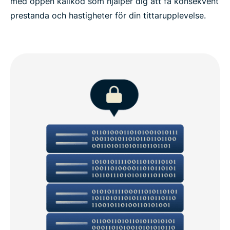
med öppen källkod som hjälper dig att få konsekvent
prestanda och hastigheter för din tittarupplevelse.