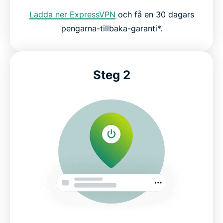
ExpressVPN
Ladda ner ExpressVPN
och få en 30 dagars
pengarna-tillbaka-garanti*.
Vad mer får du med ExpressVPN?
Vad folk säger om ExpressVPN
Steg 2
Vanliga frågor om VPN-tjänster i Kanada
Hur får jag en kanadensisk IP-adress?
Internetsekretess och regler i Kanada
Behöver du en VPN i Kanada?
Populära serverplatser för användare från Kanada