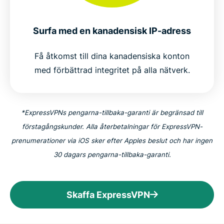
Populära VPN-serverplatser för kanadensiska
användare
Surfa med en kanadensisk IP-adress
Är det lagligt att använda en VPN i Kanada?
Få åtkomst till dina kanadensiska konton
med förbättrad integritet på alla nätverk.
Varför miljoner väljer ExpressVPN
Vanliga frågor om en VPN för Kanada
*ExpressVPNs pengarna-tillbaka-garanti är begränsad till
förstagångskunder. Alla återbetalningar för ExpressVPN-
ExpressVPN för alla länder
prenumerationer via iOS sker efter Apples beslut och har ingen
30 dagars pengarna-tillbaka-garanti.
Prova den VPN som kanadensarna litar på riskfritt
Skaffa ExpressVPN