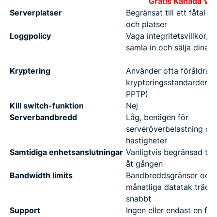
Gratis Kanada VP
Serverplatser
Begränsat till ett fåtal l
och platser
Loggpolicy
Vaga integritetsvillkor, k
samla in och sälja dina d
Kryptering
Använder ofta föråldrad
krypteringsstandarder (t
PPTP)
Kill switch-funktion
Nej
Serverbandbredd
Låg, benägen för
serveröverbelastning oc
hastigheter
Samtidiga enhetsanslutningar
Vanligtvis begränsad till
åt gången
Bandwidth limits
Bandbreddsgränser och
månatliga datatak träder 
snabbt
Support
Ingen eller endast en för