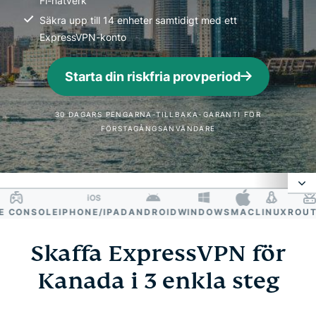
Fi-nätverk
Säkra upp till 14 enheter samtidigt med ett
ExpressVPN-konto
Starta din riskfria provperiod
30 DAGARS PENGARNA-TILLBAKA-GARANTI FÖR
FÖRSTAGÅNGSANVÄNDARE
CONSOLE
IPHONE/IPAD
ANDROID
WINDOWS
MAC
LINUX
ROUTER
Varför använda en VPN Kanada?
Skaffa ExpressVPN för
Hur man får en kanadensisk IP-adress
Kanada i 3 enkla steg
Varför ExpressVPN är den bästa VPN-tjänsten för