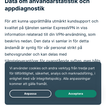
Data om användarstatistik och
appdiagnostik
För att kunna upprätthålla utmärkt kundsupport och
kvalitet på tjänsten samlar ExpressVPN in viss
information relaterad till din VPN-användning, som
beskrivs nedan. Den data vi samlar in för detta
ändamål är synlig för vår personal strikt på
behovsgrunder och kan delas med
tjänsteleverantörer för ovanstående syften, men hålls
konfidentiell vid alla tillfällen.
Vi säkerställer att data om användarstatistik och
appdiagnostik aldrig inkluderar någon känslig
information, i enlighet med vårt övergripande
Live Chat
åtagande att aldrig logga webbhistorik,