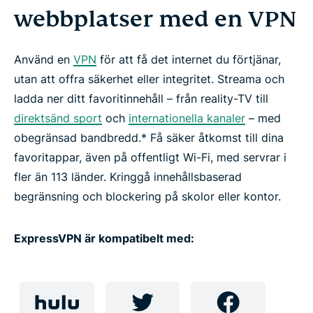
Spel och musik
webbplatser med en VPN
Instruktioner
Använd en
VPN
för att få det internet du förtjänar,
utan att offra säkerhet eller integritet. Streama och
Vanliga frågor om streaming med VPN
ladda ner ditt favoritinnehåll – från reality-TV till
direktsänd sport
och
internationella kanaler
– med
obegränsad bandbredd.* Få säker åtkomst till dina
Så skaffar du ett VPN
favoritappar, även på offentligt Wi-Fi, med servrar i
fler än 113 länder. Kringgå innehållsbaserad
Börja streama med ExpressVPN
begränsning och blockering på skolor eller kontor.
Varför använda ExpressVPN?
ExpressVPN är kompatibelt med:
Skaffa ExpressVPN idag och kom åt allt som
internet har att erbjuda