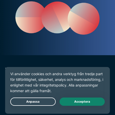
VPN för alla enheter
Ladda ner ExpressVPN
MacOS
Windows PC
iOS (iPhone & iPad)
Live Chat
Android