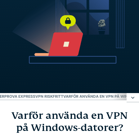
ER
PROVA EXPRESSVPN RISKFRITT
VARFÖR ANVÄNDA EN VPN PÅ WINDOW
Varför använda en VPN
Varför använda en VPN på Windows-datorer?
på Windows-datorer?
Konfigurera ExpressVPN på Windows i 3 steg