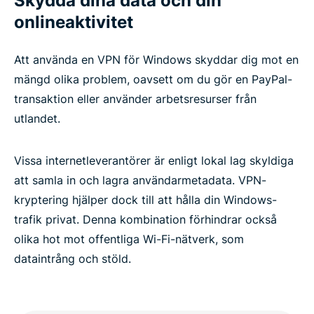
Skydda dina data och din
Vanliga frågor: VPN för Windows-datorer
onlineaktivitet
Prova ExpressVPN riskfritt
Att använda en VPN för Windows skyddar dig mot en
mängd olika problem, oavsett om du gör en PayPal-
transaktion eller använder arbetsresurser från
Varför använda en VPN på Windows-datorer?
utlandet.
Konfigurera ExpressVPN på Windows i 3 steg
Vissa internetleverantörer är enligt lokal lag skyldiga
att samla in och lagra användarmetadata. VPN-
Videoguide: Installera ExpressVPN på din dator
kryptering hjälper dock till att hålla din Windows-
trafik privat. Denna kombination förhindrar också
Varför välja ExpressVPN för Windows
olika hot mot offentliga Wi-Fi-nätverk, som
dataintrång och stöld.
ExpressVPN Windows-kompatibilitet
ExpressVPN jämfört med gratis PC VPN