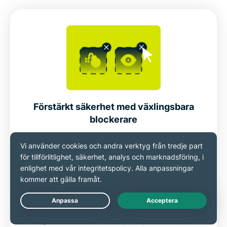
Förstärkt säkerhet med växlingsbara
blockerare
ExpressVPNs avancerade skydd
låter dig filtrera bort annonser, skadliga
webbplatser, spårare och vuxeninnehåll.
Live Chat
Säg adjö till irriterande popup-fönster och