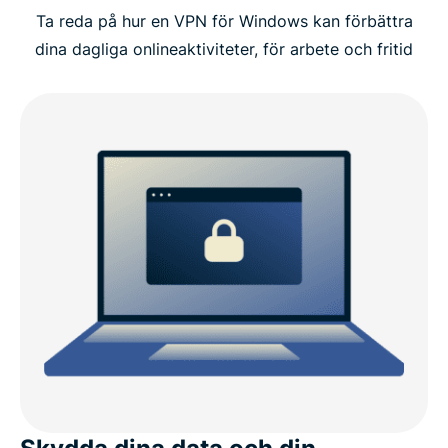
Ta reda på hur en VPN för Windows kan förbättra
Videoguide: Installera ExpressVPN på din dator
dina dagliga onlineaktiviteter, för arbete och fritid
Varför välja ExpressVPN för Windows
ExpressVPN Windows-kompatibilitet
ExpressVPN jämfört med gratis PC VPN
Varför behöver du en VPN på en Windows-enhet?
Avancerade ExpressVPN-funktioner för Windows
Vad folk säger om ExpressVPN