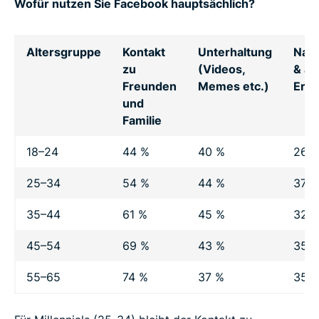
Wofür nutzen Sie Facebook hauptsächlich?
Altersgruppe
Kontakt
Unterhaltung
Nach
zu
(Videos,
& ak
Freunden
Memes etc.)
Erei
und
Familie
18–24
44 %
40 %
26 
25–34
54 %
44 %
37 
35–44
61 %
45 %
32 
45–54
69 %
43 %
35 
55–65
74 %
37 %
35 