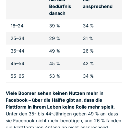
Bedürfnis
ansprechend
an
danach
Pl
18–24
39 %
34 %
47
25–34
29 %
31 %
50
35–44
49 %
26 %
19
45–54
45 %
42 %
19
55–65
53 %
34 %
18
Viele Boomer sehen keinen Nutzen mehr in
Facebook – über die Hälfte gibt an, dass die
Plattform in ihrem Leben keine Rolle mehr spielt.
Unter den 35- bis 44-Jährigen geben 49 % an, dass
sie Facebook nicht mehr benötigen, und 26 % fanden
die Plattform von Anfang an nicht ansprechend.