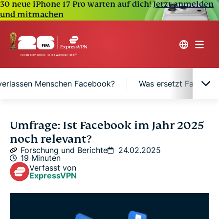
30 neue iPhone 17 Pro warten auf dich!
Jetzt anmelden
und mitmachen
erlassen Menschen Facebook?
Was ersetzt Facebook
Facebook mit 21: Meilenstein oder Midlife-Crisis?
Umfrage: Ist Facebook im Jahr 2025
noch relevant?
Nutzen Menschen Facebook noch?
Forschung und Berichte
24.02.2025
19 Minuten
Verfasst von
Warum verlassen Menschen Facebook?
ExpressVPN
Was ersetzt Facebook? Social-Media-Vorlieben der
Generationen