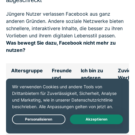
abgeschreckt
Jüngere Nutzer verlassen Facebook aus ganz
anderen Gründen. Andere soziale Netzwerke bieten
schnellere, interaktivere Inhalte, die besser zu ihren
Vorlieben und ihrem digitalen Lebensstil passen.
Was bewegt Sie dazu, Facebook nicht mehr zu
nutzen?
Altersgruppe
Freunde
Ich bin zu
Zuviel
und
anderen
Werbu
Familie
Plattformen
oder
sind
gewechselt
irrelev
dort
(z. B.
Inhalte
weniger
Instagram,
aktiv
TikTok etc.)
18–24
29 %
50 %
28 %