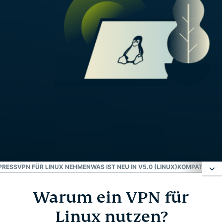
RESSVPN FÜR LINUX NEHMEN
WAS IST NEU IN V5.0 (LINUX)
KOMPATIBILIT
Warum ein VPN für
Warum ein VPN für Linux nutzen?
Linux nutzen?