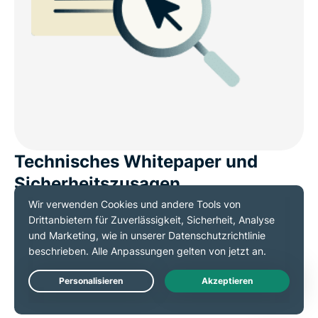
Technisches Whitepaper und
Sicherheitszusagen
ExpressVPN hat ein
spezielles Whitepaper für die IP
zur Verfügung gestellt. Darin wird beschrieben, wie
das Add-on von grundauf erstellt wurde – nicht nur
für den Datenschutz, sondern auch für das
Vertrauen
Live Chat
unserer Kunden
.