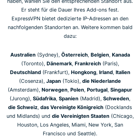
haben, wählen Sie den entsprechenden Standort aus.
Er steht für die Dauer Ihres Add-ons fest.
ExpressVPN bietet dedizierte IP-Adressen an den
nachfolgenden Standorten an. Weitere kommen bald
dazu:
Australien
(Sydney),
Österreich
,
Belgien
,
Kanada
(Toronto),
Dänemark
,
Frankreich
(Paris),
Deutschland
(Frankfurt),
Hongkong
,
Irland
,
Italien
(Cosenza),
Japan
(Tokio),
die Niederlande
(Amsterdam),
Norwegen
,
Polen
,
Portugal
,
Singapur
(Jurong),
Südafrika
,
Spanien
(Madrid),
Schweden
,
die Schweiz
,
das Vereinigte Königreich
(Docklands
und Midlands) und
die Vereinigten Staaten
(Chicago,
Houston, Los Angeles, Miami, New York, San
Francisco und Seattle).