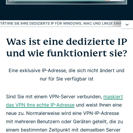
ITÄT
WIE SIE IHRE DEDIZIERTE IP FÜR WINDOWS, MAC UND LINUX EINRICHTE
Was ist eine dedizierte IP
Was ist eine dedizierte IP und wie funktioniert
sie?
und wie funktioniert sie?
Warum eine dedizierte IP mit einem VPN nutzen?
Eine exklusive IP-Adresse, die sich nicht ändert und
nur für Sie verfügbar ist
ExpressVPNs dedizierte IP-Standorte
Sind Sie mit einem VPN-Server verbunden,
maskiert
Wie man eine dedizierte IP-Adresse von
das VPN Ihre echte IP-Adresse
und weist Ihnen eine
ExpressVPN bekommt
neue zu. Normalerweise wird eine VPN-IP-Adresse
mit mehreren Benutzern oder Geräten geteilt, die zu
Wie ExpressVPNs dedizierte IP Ihre Privatsphäre
einem bestimmten Zeitpunkt mit demselben Server