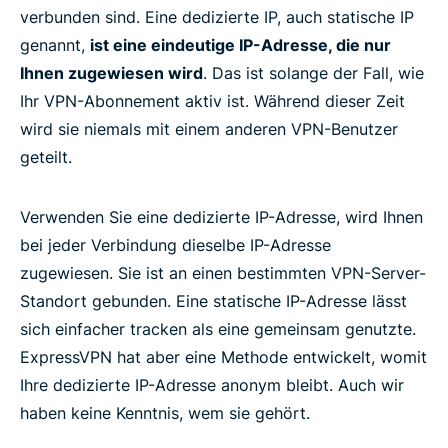
schützt
verbunden sind. Eine dedizierte IP, auch statische IP
genannt,
ist eine eindeutige IP-Adresse, die nur
Ihnen zugewiesen wird
. Das ist solange der Fall, wie
Geräte- und Plattform-Kompatibilität
Ihr VPN-Abonnement aktiv ist. Während dieser Zeit
wird sie niemals mit einem anderen VPN-Benutzer
Wie Sie Ihre dedizierte IP für Windows, Mac und
geteilt.
Linux einrichten
Verwenden Sie eine dedizierte IP-Adresse, wird Ihnen
Ist eine dedizierte IP richtig für Sie?
bei jeder Verbindung dieselbe IP-Adresse
zugewiesen. Sie ist an einen bestimmten VPN-Server-
Wie ExpressVPN Vertrauen und Zuverlässigkeit
Standort gebunden. Eine statische IP-Adresse lässt
aufbaut
sich einfacher tracken als eine gemeinsam genutzte.
ExpressVPN hat aber eine Methode entwickelt, womit
Was Leute über ExpressVPN sagen
Ihre dedizierte IP-Adresse anonym bleibt. Auch wir
haben keine Kenntnis, wem sie gehört.
FAQ: Über VPNs mit dedzierter IP