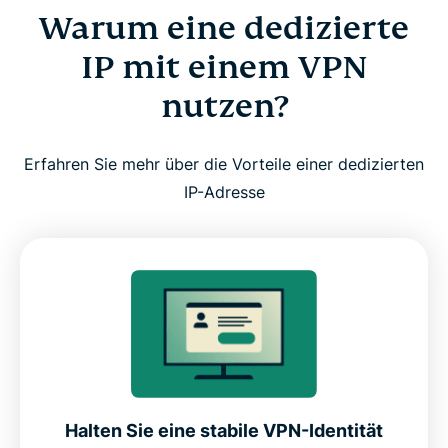
Warum eine dedizierte
Testen Sie ExpressVPN risikofrei mit einer
IP mit einem VPN
dedizierten IP
nutzen?
Warum lohnt sich eine dedizierte IP, wenn sie von
Erfahren Sie mehr über die Vorteile einer dedizierten
ExpressVPN ist?
IP-Adresse
Halten Sie eine stabile VPN-Identität