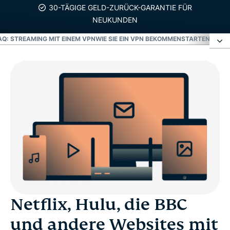
30-TÄGIGE GELD-ZURÜCK-GARANTIE FÜR
NEUKUNDEN
AQ: STREAMING MIT EINEM VPN
WIE SIE EIN VPN BEKOMMEN
STARTEN SIE S
Netflix, Hulu, die BBC und andere Websites mit
einem VPN
Unterhaltung & Sport
Internationales Streaming
Soziale Medien
Netflix, Hulu, die BBC
Nachrichten & Tools
und andere Websites mit