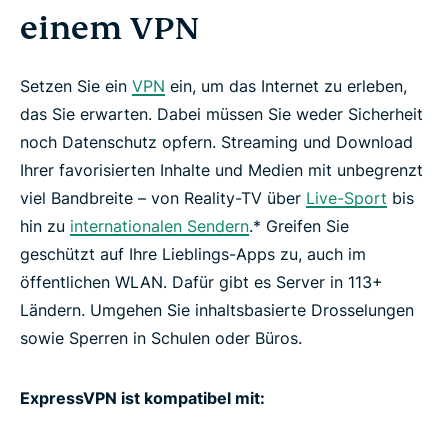
Spiele & Musik
einem VPN
Leitfäden
Setzen Sie ein
VPN
ein, um das Internet zu erleben,
das Sie erwarten. Dabei müssen Sie weder Sicherheit
FAQ: Streaming mit einem VPN
noch Datenschutz opfern. Streaming und Download
Ihrer favorisierten Inhalte und Medien mit unbegrenzt
viel Bandbreite – von Reality-TV über
Live-Sport
bis
Wie Sie ein VPN bekommen
hin zu
internationalen Sendern
.* Greifen Sie
geschützt auf Ihre Lieblings-Apps zu, auch im
Starten Sie Streaming mit ExpressVPN
öffentlichen WLAN. Dafür gibt es Server in 113+
Ländern. Umgehen Sie inhaltsbasierte Drosselungen
Was spricht für die Nutzung von ExpressVPN?
sowie Sperren in Schulen oder Büros.
Holen Sie sich jetzt ExpressVPN und entsperren
ExpressVPN ist kompatibel mit:
Sie alles, was das Internet zu bieten hat.