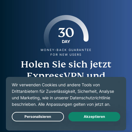
30
DAY
MONEY-BACK GUARANTEE
FOR NEW USERS
Holen Sie sich jetzt
ExpressVPN und
entsperren Sie alles, was
das Internet zu bieten
hat.
Live Chat
Wir sichern Sie mit unserer 30-Tage Geld-zurück-