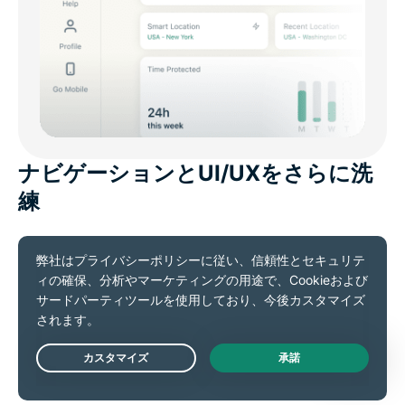
ナビゲーションとUI/UXをさらに洗
練
Settings、Help、Add-ons、Profileへ素早くアクセス
できる右側スライドインパネル
より滑らかで自然なアニメーション
環境に応じて最適化されるスクロール挙動
見やすさを高めた余白設計とレイアウト
Live Chat
階層構造を明確化したモダンな通知デザイン