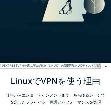
UXでEXPRESSVPNを選ぶ理由
V5.0（LINUX）の新機能
LINUXディストリビューシ
LinuxでVPNを使う理由
LinuxでVPNを使う理由
LinuxでExpressVPNを設定する方法
仕事からエンターテインメントまで、あらゆるシーンで
安定したプライバシー保護とパフォーマンスを実現
Linux向けVPNを選ぶ際のポイント