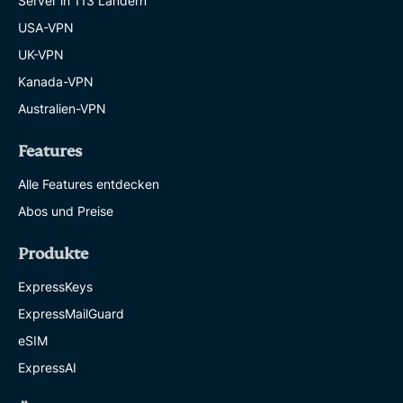
Server in 113 Ländern
USA-VPN
UK-VPN
Kanada-VPN
Australien-VPN
Features
Alle Features entdecken
Abos und Preise
Produkte
ExpressKeys
ExpressMailGuard
eSIM
ExpressAI