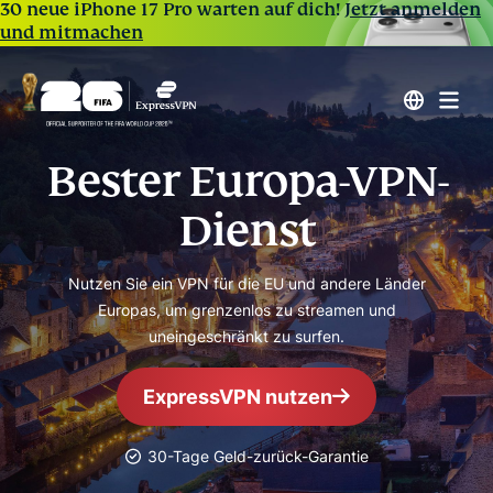
30 neue iPhone 17 Pro warten auf dich!
Jetzt anmelden
und mitmachen
Bester Europa-VPN-
Dienst
Nutzen Sie ein VPN für die EU und andere Länder
Europas, um grenzenlos zu streamen und
uneingeschränkt zu surfen.
ExpressVPN nutzen
30-Tage Geld-zurück-Garantie