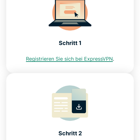
Warum ExpressVPN das beste VPN für die
Niederlande ist
Schritt 1
Laden Sie ein Niederlande-VPN für alle Ihre Geräte
herunter
Registrieren Sie sich bei ExpressVPN
.
Kann ich ein kostenloses VPN nutzen, um eine
niederländische IP-Adresse zu erhalten?
Interneteinschränkungen in den Niederlanden
FAQ zumNiederlande-VPN
Schritt 2
ExpressVPN für alle Länder