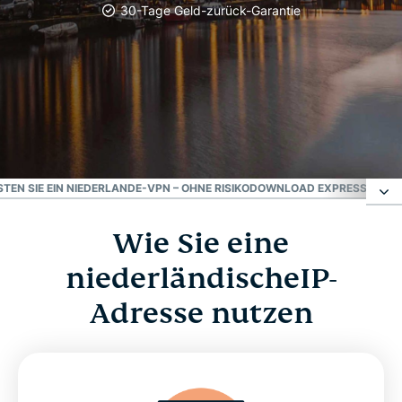
30-Tage Geld-zurück-Garantie
Vertrauenswürdig
Bestes VPN für die
Niederlande
STEN SIE EIN NIEDERLANDE-VPN – OHNE RISIKO
DOWNLOAD EXPRESSVPN FO
Wie Sie eine
Wie Sie eine niederländischeIP-Adresse nutzen
niederländischeIP-
Wählen Sie einen VPN-Standort in den
Adresse nutzen
Niederlanden
Warum sollten Sie ein niederländisches VPN
nutzen?