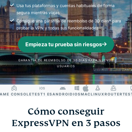
Usa tus plataformas y cuentas habituales de forma
segura mientras viajas
Consigue una garantía de reembolso de 30 días* para
probar la VPN y todas sus funcionalidades
Empieza tu prueba sin riesgos
GARANTÍA DE REEMBOLSO DE 30 DÍAS PARA NUEVOS
USUARIOS
E CONSOLE
TEST1 ES
ANDROID
IOS
MAC
LINUX
ROUTER
TEST2 
Cómo conseguir
ExpressVPN en 3 pasos