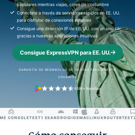
populares mientras viajas, como de costumbre
Conéctate a través de servidores rápidos en EE. UU.
para disfrutar de conexiones estables
Consigue una dirección IP de EE. UU. con un solo clic
gracias a nuestras aplicaciones intuitivas
Consigue ExpressVPN para EE. UU.
GARANTÍA DE REEMBOLSO DE 30 DÍAS PARA NUEVOS
USUARIOS
458K+ Reseñas
E CONSOLE
TEST1 ES
ANDROID
IOS
MAC
LINUX
ROUTER
TEST2 