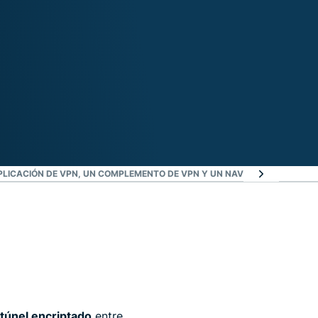
APLICACIÓN DE VPN, UN COMPLEMENTO DE VPN Y UN NAVEGADOR VPN?
¿D
túnel encriptado
entre