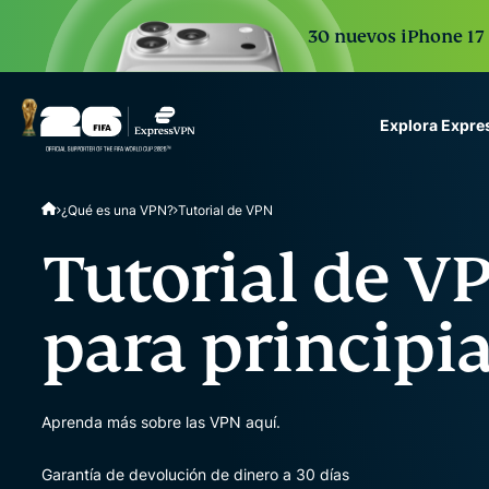
30 nuevos iPhone 17 
Explora Expr
ExpressVPN for Teams
¿Qué es una VPN?
Tutorial de VPN
VPN protection for grow
to deploy, simple to man
Tutorial de V
scale.
para principi
Aprenda más sobre las VPN aquí.
Garantía de devolución de dinero a 30 días