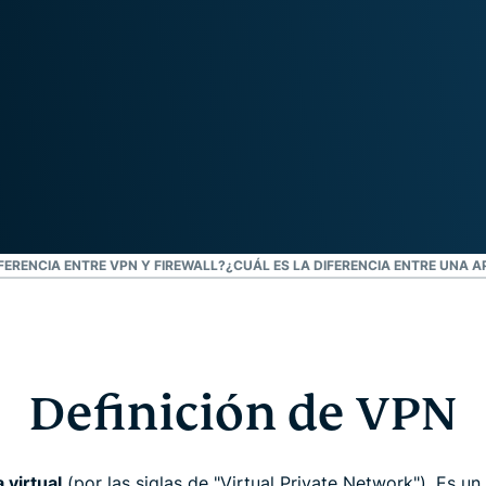
autenticación
confidencial
multifactorial,
para una
etc.
inteligencia
centrada en
la privacidad.
Identity
Defender
Potente
conjunto de
herramientas
de
IFERENCIA ENTRE VPN Y FIREWALL?
¿CUÁL ES LA DIFERENCIA ENTRE UNA 
protección
de identidad,
supervisión y
eliminación
de datos.
Definición de VPN
 virtual
(por las siglas de "Virtual Private Network"). Es un