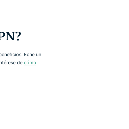
VPN?
beneficios. Eche un
ntérese de
cómo