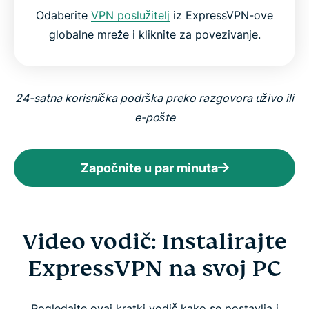
Odaberite
VPN poslužitelj
iz ExpressVPN-ove
globalne mreže i kliknite za povezivanje.
24-satna korisnička podrška preko razgovora uživo ili
e-pošte
Započnite u par minuta
Video vodič: Instalirajte
ExpressVPN na svoj PC
Pogledajte ovaj kratki vodič kako se postavlja i