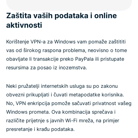
Što ljudi govore o ExpressVPN-u
Zaštita vaših podataka i online
Često postavljana pitanja: VPN za Windows PC
aktivnosti
Isprobajte bez rizika ExpressVPN
Korištenje VPN-a za Windows vam pomaže zaštititi
vas od širokog raspona problema, neovisno o tome
obavljate li transakcije preko PayPala ili pristupate
resursima za posao iz inozemstva.
Neki pružatelji internetskih usluga su po zakonu
obvezni prikupljati i čuvati metapodatke korisnika.
No, VPN enkripcija pomože sačuvati privatnost vašeg
Windows prometa. Ova kombinacija sprečava i
različite prijetnje s javnih Wi-Fi mreža, na primjer
presretanje i krađu podataka.