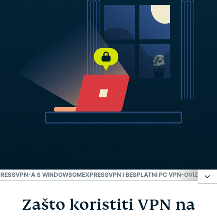
PRESSVPN-A S WINDOWSOM
EXPRESSVPN I BESPLATNI PC VPN-OVI
ZAŠTO 
Zašto koristiti VPN na
Zašto koristiti VPN na Windows računalu?