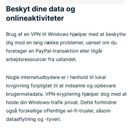
Det siger folk om ExpressVPN
Beskyt dine data og
onlineaktiviteter
Ofte stillede spørgsmål: VPN til Windows-
computere
Brug af en VPN til Windows hjælper med at beskytte
dig mod en lang række problemer, uanset om du
Prøv ExpressVPN risikofrit
foretager en PayPal-transaktion eller tilgår
arbejdsressourcer fra udlandet.
Nogle internetudbydere er i henhold til lokal
lovgivning forpligtet til at indsamle og opbevare
brugermetadata. VPN-kryptering hjælper dog med at
holde din Windows-trafik privat. Dette forhindrer
også forskellige offentlige wi-fi-trusler, såsom
dataaflytning og -tyveri.