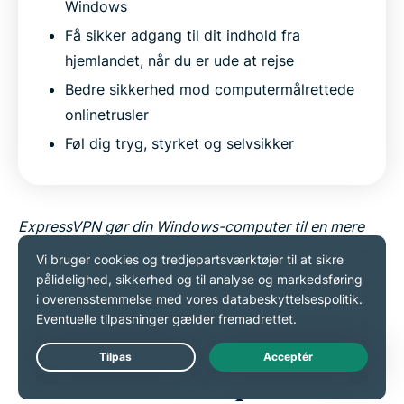
Windows
Få sikker adgang til dit indhold fra
hjemlandet, når du er ude at rejse
Bedre sikkerhed mod computermålrettede
onlinetrusler
Føl dig tryg, styrket og selvsikker
ExpressVPN gør din Windows-computer til en mere
sikker og privat gateway, der beskytter dine data, og
giver dig ro i sindet, uanset hvor du opretter
forbindelse.
Live Chat
Avancerede ExpressVPN-