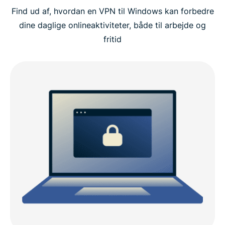
Find ud af, hvordan en VPN til Windows kan forbedre
Videovejledning: Installer ExpressVPN på din
dine daglige onlineaktiviteter, både til arbejde og
computer
fritid
Hvorfor vælge ExpressVPN til Windows?
ExpressVPN-kompatibilitet med Windows
ExpressVPN vs. gratis VPN’er til computere
Hvorfor har man brug for en VPN på en Windows-
enhed?
Avancerede ExpressVPN-funktioner til Windows