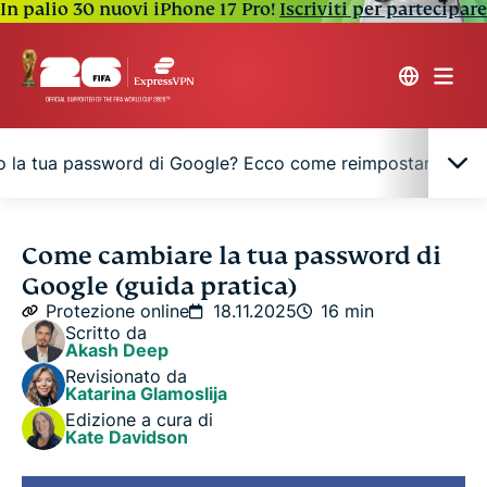
In palio 30 nuovi iPhone 17 Pro!
Iscriviti per partecipare
o la tua password di Google? Ecco come reimpostarla
Perché dovresti cambiare la tua password di
Come cambiare la tua password di
Google
Google (guida pratica)
Protezione online
18.11.2025
16 min
Quando dovresti cambiare la tua password di
Scritto da
Akash Deep
Google?
Revisionato da
Katarina Glamoslija
Come modificare la tua password di Google (in
Edizione a cura di
Kate Davidson
base al dispositivo)