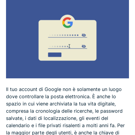
Hai dimenticato la tua password di Google? Ecco
come reimpostarla
Consigli per creare una password di Google forte
e sicura
Proteggi il tuo account Google dopo la modifica
della password
Domande frequenti su come modificare la tua
password di Google
Il tuo account di Google non è solamente un luogo
dove controllare la posta elettronica. È anche lo
spazio in cui viene archiviata la tua vita digitale,
compresa la cronologia delle ricerche, le password
salvate, i dati di localizzazione, gli eventi del
calendario e i file privati risalenti a molti anni fa. Per
la maggior parte degli utenti, è anche la chiave di