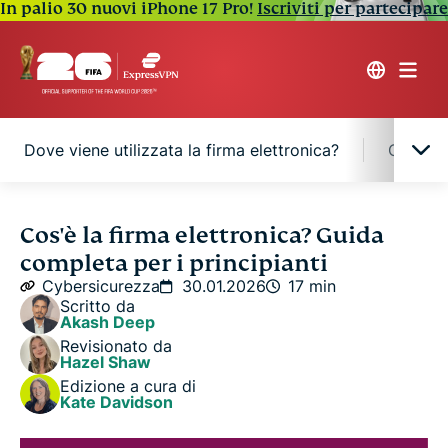
In palio 30 nuovi iPhone 17 Pro!
Iscriviti per partecipare
Dove viene utilizzata la firma elettronica?
Come sc
Cosa si intende per firma elettronica?
Cos'è la firma elettronica? Guida
completa per i principianti
Come funziona la firma elettronica?
Cybersicurezza
30.01.2026
17 min
Scritto da
Akash Deep
La firma elettronica è legalmente vincolante?
Revisionato da
Hazel Shaw
Edizione a cura di
Dove viene utilizzata la firma elettronica?
Kate Davidson