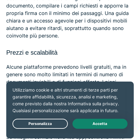
documento, compilare i campi richiesti e apporre la
propria firma con il minimo dei passaggi. Una guida
chiara e un accesso agevole per i dispositivi mobili
aiutano a evitare ritardi, soprattutto quando sono
coinvolte più persone.
Prezzi e scalabilità
Alcune piattaforme prevedono livelli gratuiti, ma in
genere sono molto limitati in termini di numero di
documenti inviabili e di funzioni offerte. I piani
aziendali sono un'opzione migliore per l'impiego
regolare e di solito costano circa 15-40 euro al mese
per utente. Presta attenzione ai limiti sul numero di
documenti e ai costi aggiuntivi, come la distribuzione
tramite SMS o la verifica dell'identità del destinatario.
Live Chat
Se integri il servizio nella tua app, controlla i limiti