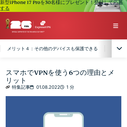
新型iPhone 17 Proを30名様にプレゼント！
登録して応募
する
メリット４：その他のデバイスも保護できる
メリッ
メリット１：公共のWi-Fiを安全に利用できる
スマホでVPNを使う6つの理由とメ
リット
メリット２：通話内容が暗号化される
特集記事
01.08.2022
1 分
メリット３：仮想通貨や株、銀行取引を安心して行え
る
メリット４：その他のデバイスも保護できる