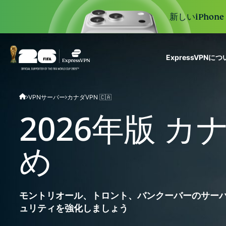
新しいiPhon
ExpressVPNに
ExpressVPN for Teams
VPNサーバー
カナダVPN 🇨🇦
VPN protection for grow
to deploy, simple to man
2026年版 カ
scale.
め
モントリオール、トロント、バンクーバーのサー
ュリティを強化しましょう