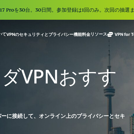
e 17 Proを30台。30日間。参加登録は1回のみ。次回の抽選ま
ついて
リソース
VPNのセキュリティとプライバシー機能
料金
VPN for 
ExpressVPN
業界をリード
Get fast, secure
ExpressMailGuard
する超高速
ノーログポリシー]
Windows
VPNとは
新機能
ing teams. Easy
受信トレイと個人情
VPN。113か
複数のデバイスで利用
MacOS
初心者向けVPN
新機能
age, built to
ナダVPNおすす
報を守るプライベー
国のセキュア
オンラインサービスに安全にアクセス
Linux
VPNの使い方
新機能
トメールリレーサー
holiday.
なサーバーを
すべての機能を見る
VPN暗号化の仕
ビス。
eSIM
備えていま
150以上の
す。
と地域で使
ExpressAI
る無料eSI
1つのサブスクリプシ
機密コンピュ
張中のツール群を利用
ーティングを
ExpressKeys
バーに接続して、オンライン上のプライバシーとセキ
採用した、プ
ルライフを向上させま
安全なパスワ
ライバシー重
ード管理や多
視のインテリ
すべての製品を見る
要素認証な