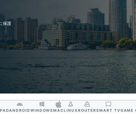
ジェンスを実
ど。
現する初のコ
ンシューマー
向けAI。
時に保護
Identity
Defender
ID保護・監
視・データ削
除を備えた強
力なツール
群。
IPAD
ANDROID
WINDOWS
MAC
LINUX
ROUTER
SMART TV
GAME 