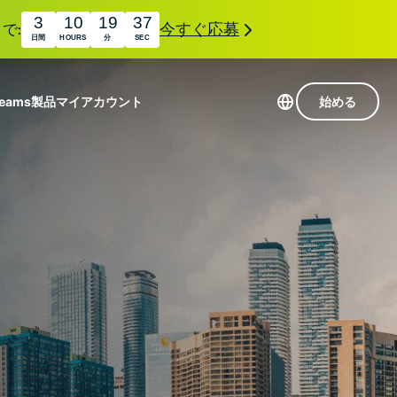
3
10
19
36
で:
今すぐ応募
日間
HOURS
分
SEC
Teams
製品
マイアカウント
始める
113か国のサーバー
Intego
高速VPN
Award-
ゲーミング向けVPN
com
winning
組み
ExpressVPNについて
macOS
国
antivirus,
え
firewall,
M。
ョンで、プライバシーとセキュリティを強化する拡
system tools,
できます。これらはシームレスに連携し、デジタ
and more.
す。