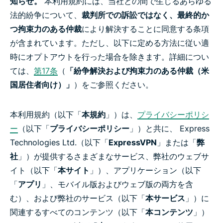
知らせ。
本利用規約には、当社との間で生じるあらゆる
法的紛争について、
裁判所での訴訟ではなく、最終的か
つ拘束力のある仲裁
により解決することに同意する条項
が含まれています。ただし、以下に定める方法に従い適
時にオプトアウトを行った場合を除きます。詳細につい
ては、
第17条
（
「紛争解決および拘束力のある仲裁（米
国居住者向け）」
）をご参照ください。
本利用規約（以下「
本規約
」）は、
プライバシーポリシ
ー
（以下「
プライバシーポリシー
」）と共に、 Express
Technologies Ltd.（以下「
ExpressVPN
」または「
弊
社
」）が提供するさまざまなサービス、弊社のウェブサ
イト（以下「
本サイト
」）、アプリケーション（以下
「
アプリ
」、モバイル版およびウェブ版の両方を含
む）、および弊社のサービス（以下「
本サービス
」）に
関連するすべてのコンテンツ（以下「
本コンテンツ
」）