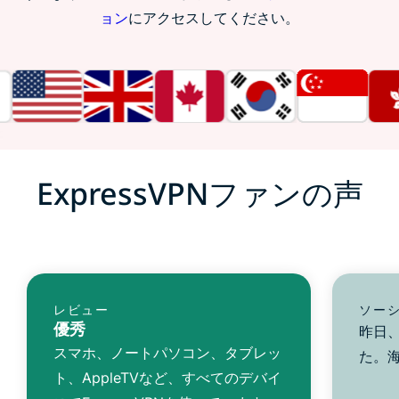
ョン
にアクセスしてください。
ExpressVPNファンの声
レビュー
ソー
優秀
昨日、
スマホ、ノートパソコン、タブレッ
た。
ト、AppleTVなど、すべてのデバイ