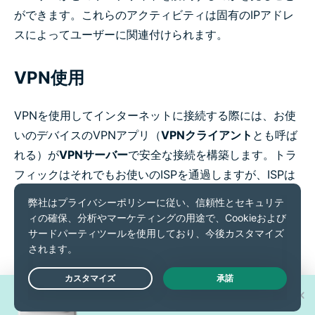
ができます。これらのアクティビティは固有のIPアドレ
スによってユーザーに関連付けられます。
VPN使用
VPNを使用してインターネットに接続する際には、お使
いのデバイスのVPNアプリ（
VPNクライアント
とも呼ば
れる）が
VPNサーバー
で安全な接続を構築します。トラ
フィックはそれでもお使いのISPを通過しますが、ISPは
最終目的地を読み込んだり見ることはできません。訪問
するウェブサイトはユーザーのオリジナルのIPアドレス
を見ることはできず、他の多数のユーザーが共有し、定
期的に変わるVPNサーバーのIPアドレスだけを見ること
になります。
新型iPhone 17 Proが
Live Chat
30名様に当たる！