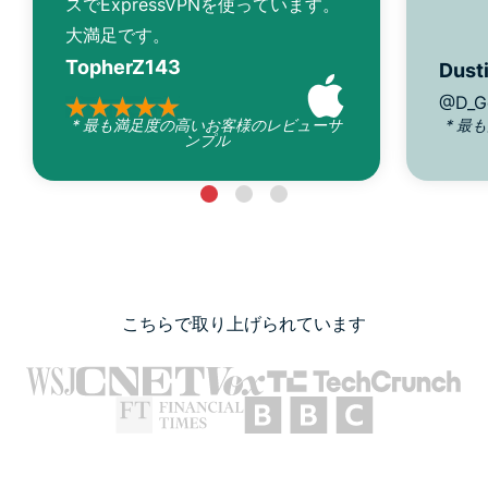
スでExpressVPNを使っています。
大満足です。
TopherZ143
Dusti
@D_G
* 最も満足度の高いお客様のレビューサ
* 最
ンプル
こちらで取り上げられています