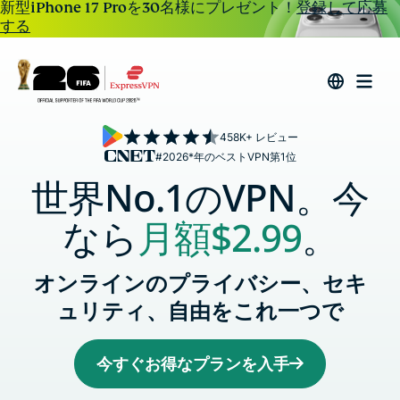
新型iPhone 17 Proを30名様にプレゼント！
登録して応募
する
458K+ レビュー
#2026*年のベストVPN第1位
世界No.1のVPN。今
なら
月額
$2.99
。
オンラインのプライバシー、セキ
ュリティ、自由をこれ一つで
今すぐお得なプランを入手