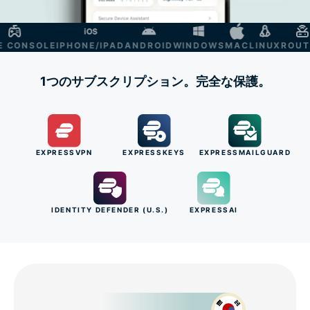
ONSOLE
IPHONE/IPAD
ANDROID
WINDOWS
MAC
LINUX
ROUTER
1つのサブスクリプション。完全な保護。
EXPRESSVPN
EXPRESSKEYS
EXPRESSMAILGUARD
IDENTITY DEFENDER (U.S.)
EXPRESSAI