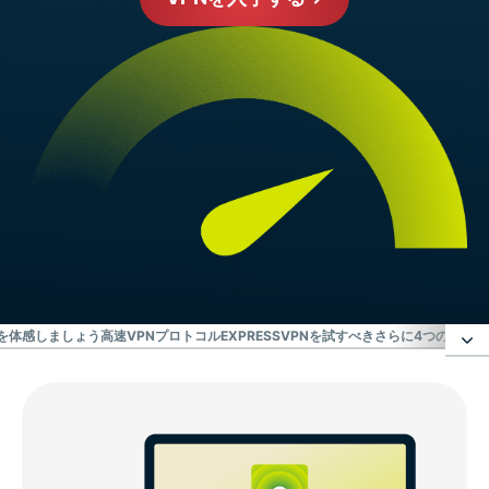
を体感しましょう
高速VPNプロトコル
EXPRESSVPNを試すべきさらに4つの理由
高
ExpressVPNは最も信頼性の高い、超高速VPNサービ
ス