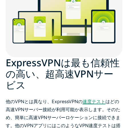
ExpressVPNでより速いストリーム
邪魔にならないVPNを体感しましょう
高速VPNプロトコル
ExpressVPNを試すべきさらに4つの理由
ExpressVPNは最も信頼性
の高い、超高速VPNサー
高速VPNを3ステップで簡単設定
ビス
動画のバッファ待ちなし
他のVPNとは異なり、ExpressVPNの
速度テスト
はどの
接続した瞬間から保護
高速VPNサーバー接続が利用可能か表示します。そのた
め、簡単に高速VPNサーバーロケーションに接続できま
最速VPNをリスクフリーで試す
す。他のVPNアプリにはこのようなVPN速度テストは搭