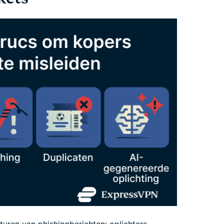
turen van phishingberichten: oplichters