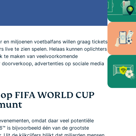
en miljoenen voetbalfans willen graag tickets
 live te zien spelen. Helaas kunnen oplichters
uik te maken van veelvoorkomende
r doorverkoop, advertenties op sociale media
t op FIFA WORLD CUP
emunt
e evenementen, omdat daar veel potentiële
 is bijvoorbeeld één van de grootste
it de kijkcijfers blijkt dat miljarden mensen