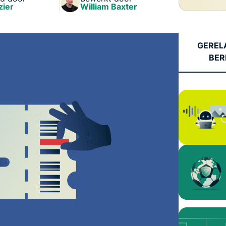
confidential
zier
William Baxter
en meer.
computing en
ontworpen
met privacy
GEREL
als
BER
uitgangspunt.
Identity Defender
Krachtig pakket met
tools voor
identiteitsbescherming,
bewaking en
gegevensverwijdering