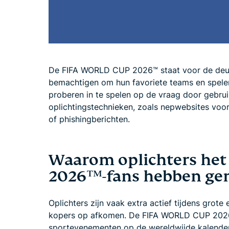
De FIFA WORLD CUP 2026™ staat voor de deur 
bemachtigen om hun favoriete teams en spelers
proberen in te spelen op de vraag door gebr
oplichtingstechnieken, zoals nepwebsites voo
of phishingberichten.
Waarom oplichters he
2026™-fans hebben g
Oplichters zijn vaak extra actief tijdens grot
kopers op afkomen. De FIFA WORLD CUP 2026™
sportevenementen op de wereldwijde kalender. U