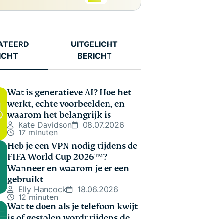
ATEERD
UITGELICHT
ICHT
BERICHT
Wat is generatieve AI? Hoe het
werkt, echte voorbeelden, en
waarom het belangrijk is
Kate Davidson
08.07.2026
17 minuten
Heb je een VPN nodig tijdens de
FIFA World Cup 2026™?
Wanneer en waarom je er een
gebruikt
Elly Hancock
18.06.2026
12 minuten
Wat te doen als je telefoon kwijt
is of gestolen wordt tijdens de