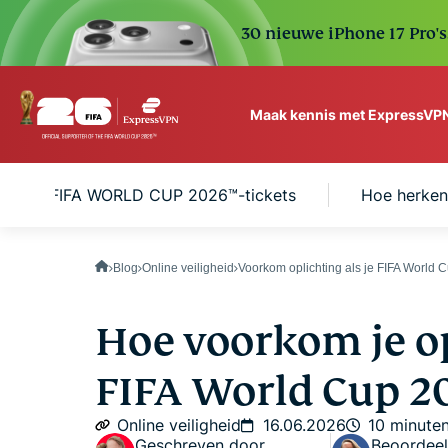
30 nieuwe iPhone 17 Pro'
Maak kennis met ExpressVP
ExpressVPN for Teams
ng met FIFA WORLD CUP 2026™-tickets
Hoe herken
VPN protection for grow
to deploy, simple to man
scale.
Blog
Online veiligheid
Voorkom oplichting als je FIFA World 
Hoe voorkom je o
FIFA World Cup 2
Online veiligheid
16.06.2026
10 minute
Geschreven door
Beoordeel