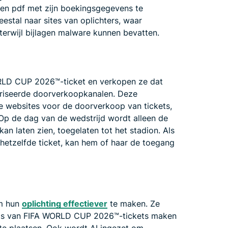
een pdf met zijn boekingsgegevens te
eestal naar sites van oplichters, waar
terwijl bijlagen malware kunnen bevatten.
ORLD CUP 2026™-ticket en verkopen ze dat
riseerde doorverkoopkanalen. Deze
me websites voor de doorverkoop van tickets,
 Op de dag van de wedstrijd wordt alleen de
an laten zien, toegelaten tot het stadion. Als
etzelfde ticket, kan hem of haar de toegang
om hun
oplichting effectiever
te maken. Ze
hots van FIFA WORLD CUP 2026™-tickets maken
te plaatsen. Ook wordt AI ingezet om