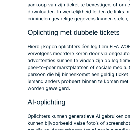
aankoop van zijn ticket te bevestigen, of om 
downloaden. In werkelijkheid leiden de links m
criminelen gevoelige gegevens kunnen stelen, 
Oplichting met dubbele tickets
Hierbij kopen oplichters één legitiem FIFA W
vervolgens meerdere keren door via ongeauto
advertenties kunnen te vinden zijn op legitie
peer-to-peer marktplaatsen of sociale media.
persoon die bij binnenkomst een geldig ticket k
iemand anders probeert binnen te komen met h
worden geweigerd.
AI-oplichting
Oplichters kunnen generatieve AI gebruiken 
kunnen bijvoorbeeld valse foto’s of screens
om die op doorverkoopsites of sociale media 