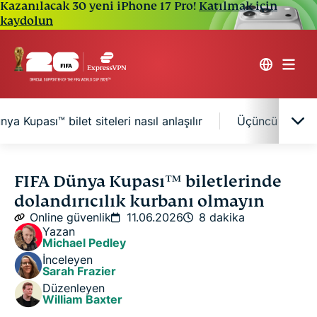
Kazanılacak 30 yeni iPhone 17 Pro!
Katılmak için
kaydolun
ya Kupası™ bilet siteleri nasıl anlaşılır
Üçüncü taraf si
Dolandırıcılar FIFA Dünya Kupası™’nda
FIFA Dünya Kupası™ biletlerinde
futbolseverleri neden hedef alıyor
dolandırıcılık kurbanı olmayın
Online güvenlik
11.06.2026
8 dakika
En yaygın FIFA Dünya Kupası™ bilet dolandırıcılığı
Yazan
Michael Pedley
yöntemleri
İnceleyen
Sarah Frazier
Sahte FIFA Dünya Kupası™ bilet siteleri nasıl
Düzenleyen
William Baxter
anlaşılır