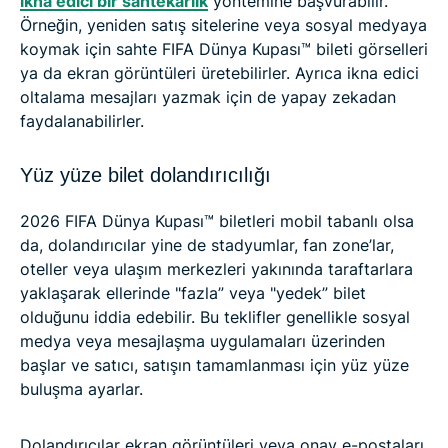
ikna edici bir sahtekarlık
yöntemine başvurabilir.
Örneğin, yeniden satış sitelerine veya sosyal medyaya
koymak için sahte FIFA Dünya Kupası™ bileti görselleri
ya da ekran görüntüleri üretebilirler. Ayrıca ikna edici
oltalama mesajları yazmak için de yapay zekadan
faydalanabilirler.
Yüz yüze bilet dolandırıcılığı
2026 FIFA Dünya Kupası™ biletleri mobil tabanlı olsa
da, dolandırıcılar yine de stadyumlar, fan zone’lar,
oteller veya ulaşım merkezleri yakınında taraftarlara
yaklaşarak ellerinde "fazla” veya "yedek” bilet
olduğunu iddia edebilir. Bu teklifler genellikle sosyal
medya veya mesajlaşma uygulamaları üzerinden
başlar ve satıcı, satışın tamamlanması için yüz yüze
buluşma ayarlar.
Dolandırıcılar ekran görüntüleri veya onay e-postaları