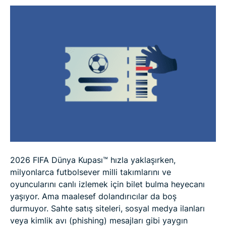
Üçüncü taraf sitelerden bilet almanın riskleri
Bilet dolandırıcılığı mağduru olmamak için ne
yapılmalı
Dolandırıcılık mağduru olursanız ne yapmalısınız
SSS
2026 FIFA Dünya Kupası™ hızla yaklaşırken,
milyonlarca futbolsever milli takımlarını ve
oyuncularını canlı izlemek için bilet bulma heyecanı
yaşıyor. Ama maalesef dolandırıcılar da boş
durmuyor. Sahte satış siteleri, sosyal medya ilanları
veya kimlik avı (phishing) mesajları gibi yaygın