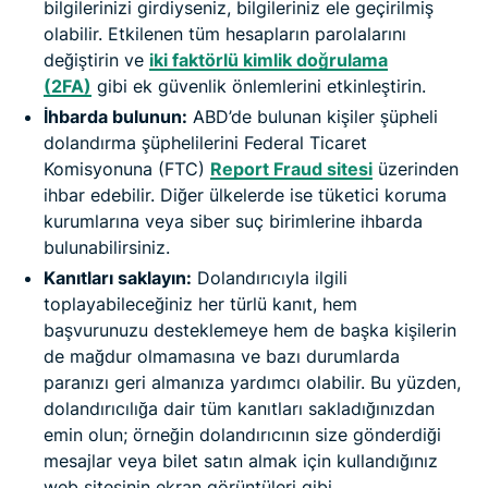
bilgilerinizi girdiyseniz, bilgileriniz ele geçirilmiş
olabilir. Etkilenen tüm hesapların parolalarını
değiştirin ve
iki faktörlü kimlik doğrulama
(2FA)
gibi ek güvenlik önlemlerini etkinleştirin.
İhbarda bulunun:
ABD’de bulunan kişiler şüpheli
dolandırma şüphelilerini Federal Ticaret
Komisyonuna (FTC)
Report Fraud sitesi
üzerinden
ihbar edebilir. Diğer ülkelerde ise tüketici koruma
kurumlarına veya siber suç birimlerine ihbarda
bulunabilirsiniz.
Kanıtları saklayın:
Dolandırıcıyla ilgili
toplayabileceğiniz her türlü kanıt, hem
başvurunuzu desteklemeye hem de başka kişilerin
de mağdur olmamasına ve bazı durumlarda
paranızı geri almanıza yardımcı olabilir. Bu yüzden,
dolandırıcılığa dair tüm kanıtları sakladığınızdan
emin olun; örneğin dolandırıcının size gönderdiği
mesajlar veya bilet satın almak için kullandığınız
web sitesinin ekran görüntüleri gibi.