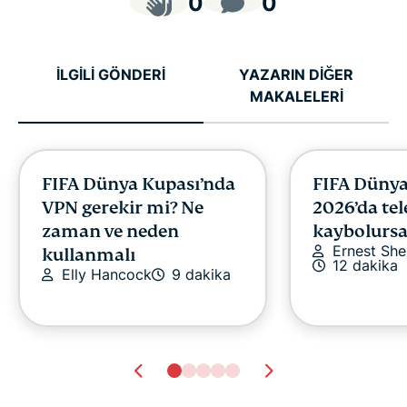
0
0
İLGİLİ GÖNDERİ
YAZARIN DİĞER
MAKALELERİ
FIFA Dünya Kupası’nda
FIFA Dünya
VPN gerekir mi? Ne
2026’da te
zaman ve neden
kaybolursa
Ernest She
kullanmalı
12 dakika
Elly Hancock
9 dakika