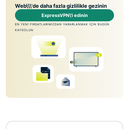
Web\\\'de daha fazla gizlilikle gezinin
ExpressVPN\'i edinin
EN YENI FIRSATLARIMIZDAN YARARLANMAK IÇIN BUGÜN
KAYDOLUN