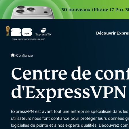
30 nouveaux iPhone 17 Pro. 30
Découvrir Expr
ExpressVPN for Teams
Confiance
VPN protection for grow
to deploy, simple to man
Centre de conf
scale.
d'ExpressVPN
ExpressVPN est avant tout une entreprise spécialisée dans les 
utilisateurs nous font confiance pour protéger leurs données 
logicielles de pointe et à nos experts qualifiés. Découvrez c