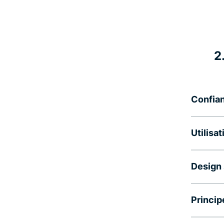
2
Confia
Utilisa
Design 
Princip