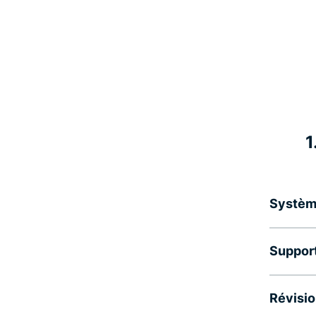
1
Système
Support
Révisio