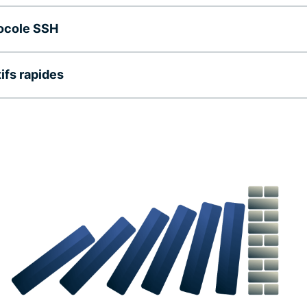
tocole SSH
ifs rapides