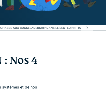
 CHASSE AUX BUGS
LEADERSHIP DANS LE SECTEUR
INITIATIVES MAJEURES 
 : Nos 4
s systèmes et de nos