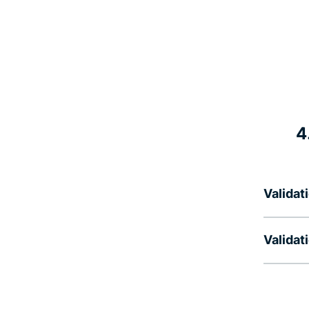
4
Validati
Validat