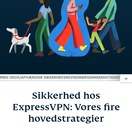
ING (ISO)
UAFHÆNGIGE SIKKERHEDSREVISIONER
GENNEMSIGTIGHEDSRAP
Sikkerhed hos
Sikkerhed hos ExpressVPN: Vores fire
hovedstrategier
ExpressVPN: Vores fire
hovedstrategier
Innovation