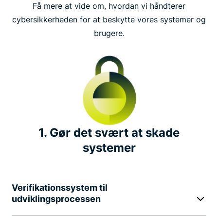
Få mere at vide om, hvordan vi håndterer
Operationel styring (ISO)
cybersikkerheden for at beskytte vores systemer og
brugere.
Uafhængige sikkerhedsrevisioner
Gennemsigtighedsrapport
Dusør for fejl
Lederskab i branchen
1. Gør det svært at skade
systemer
Nævneværdige privatlivsinitiativer
Verifikationssystem til
udviklingsprocessen