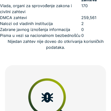
Vlada, organi za sprovođenje zakona i
170
civilni zahtevi
DMCA zahtevi
259,561
Nalozi od vladinih institucija
2
Zabrane javnog iznošenja informacija
0
Pisma u vezi sa nacionalnom bezbednošću
0
Nijedan zahtev nije doveo do otkrivanja korisničkih
podataka.