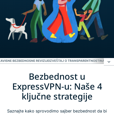
AVISNE BEZBEDNOSNE REVIZIJE
IZVEŠTAJ O TRANSPARENTNOSTI
NAGRADA
Bezbednost u
Bezbednost u ExpressVPN-u: Naše 4 ključne
strategije
ExpressVPN-u: Naše 4
ključne strategije
Inovacije
Saznajte kako sprovodimo sajber bezbednost da bi
Operativno upravljanje (ISO)