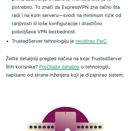
potrebno. To znači da ExpressVPN zna tačno šta
radi i na kom serveru—svodi na minimum rizik od
ranjivosti ili loše konfiguracije i drastično
poboljšava VPN bezbednost.
TrustedServer tehnologiju je
revidirao PwC
.
Želite detaljniji pregled načina na koje TrustedServer
štiti korisnike?
Pročitajte detaljno
o tehnologiji,
napisano od strane inženjera koji je dizajnirao sistem.