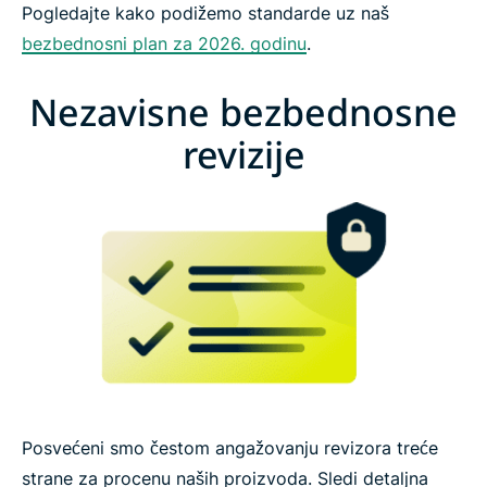
Pogledajte kako podižemo standarde uz naš
bezbednosni plan za 2026. godinu
.
Nezavisne bezbednosne
revizije
Posvećeni smo čestom angažovanju revizora treće
strane za procenu naših proizvoda. Sledi detaljna