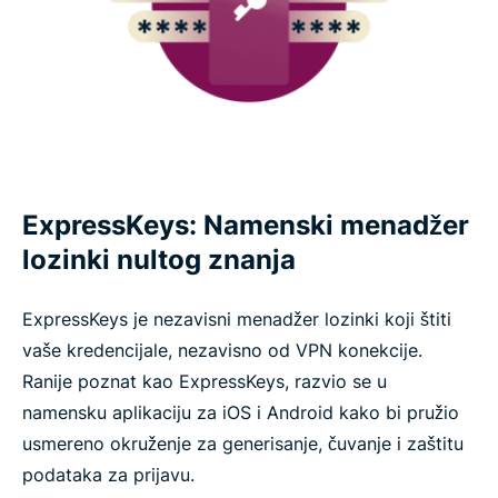
ExpressKeys: Namenski menadžer
lozinki nultog znanja
ExpressKeys je nezavisni menadžer lozinki koji štiti
vaše kredencijale, nezavisno od VPN konekcije.
Ranije poznat kao ExpressKeys, razvio se u
namensku aplikaciju za iOS i Android kako bi pružio
usmereno okruženje za generisanje, čuvanje i zaštitu
podataka za prijavu.