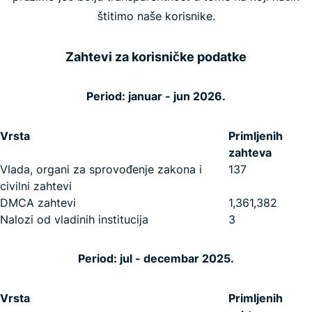
štitimo naše korisnike.
Zahtevi za korisničke podatke
Period: januar - jun 2026.
Vrsta
Primljenih
zahteva
Vlada, organi za sprovođenje zakona i
137
civilni zahtevi
DMCA zahtevi
1,361,382
Nalozi od vladinih institucija
3
Period: jul - decembar 2025.
Vrsta
Primljenih