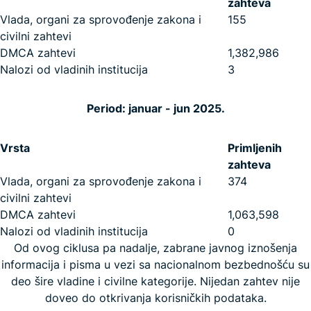
zahteva
Vlada, organi za sprovođenje zakona i
155
civilni zahtevi
DMCA zahtevi
1,382,986
Nalozi od vladinih institucija
3
Period: januar - jun 2025.
Vrsta
Primljenih
zahteva
Vlada, organi za sprovođenje zakona i
374
civilni zahtevi
DMCA zahtevi
1,063,598
Nalozi od vladinih institucija
0
Od ovog ciklusa pa nadalje, zabrane javnog iznošenja
informacija i pisma u vezi sa nacionalnom bezbednošću su
deo šire vladine i civilne kategorije. Nijedan zahtev nije
doveo do otkrivanja korisničkih podataka.