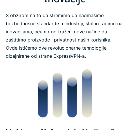
S obzirom na to da stremimo da nadmašimo
bezbednosne standarde u industriji, stalno radimo na
inovacijama, neumorno tražeći nove načine da
zaštitimo proizvode i privatnost naših korisnika.
Ovde ističemo dve revolucionarne tehnologije
dizajnirane od strane ExpressVPN-a.