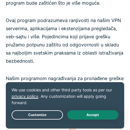
program bude zaštićen što je više moguće.
Ovaj program podrazumeva ranjivosti na našim VPN
serverima, aplikacijama i ekstenzijama pregledača,
veb-sajtu i više. Pojedincima koji prijave grešku
pružamo potpunu zaštitu od odgovornosti u skladu
sa najboljim svetskim praksama iz oblasti istraživanja
bezbednosti.
Našim programom nagrađivanja za pronađene greške
upravlja YesWeHack. Pratite
ovaj link
da biste saznali
više ili prijavili grešku.
Live Chat