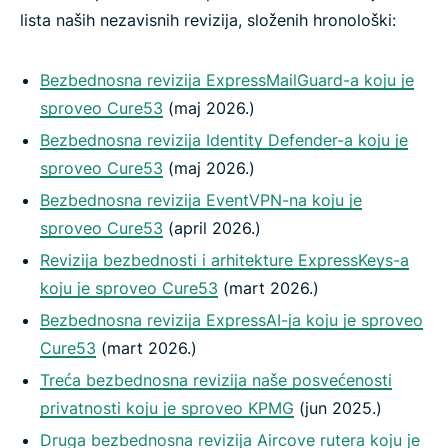
lista naših nezavisnih revizija, složenih hronološki:
Bezbednosna revizija ExpressMailGuard-a koju je
sproveo Cure53
(maj 2026.)
Bezbednosna revizija Identity Defender-a koju je
sproveo Cure53
(maj 2026.)
Bezbednosna revizija EventVPN-na koju je
sproveo Cure53
(april 2026.)
Revizija bezbednosti i arhitekture ExpressKeys-a
koju je sproveo Cure53
(mart 2026.)
Bezbednosna revizija ExpressAI-ja koju je sproveo
Cure53
(mart 2026.)
Treća bezbednosna revizija naše posvećenosti
privatnosti koju je sproveo KPMG
(jun 2025.)
Druga bezbednosna revizija Aircove rutera koju je