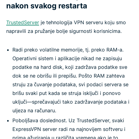
nakon svakog restarta
TrustedServer
je tehnologija VPN serveru koju smo
napravili za pružanje bolje sigurnosti korisnicima.
Radi preko volatilne memorije, tj. preko RAM-a.
Operativni sistem i aplikacije nikad ne zapisuju
podatke na hard disk, koji zadržava podatke sve
dok se ne obrišu ili prepišu. Pošto RAM zahteva
struju za čuvanje podataka, svi podaci servera se
brišu svaki put kada se struja isključi i ponovo
uključi—sprečavajući tako zadržavanje podataka i
uljeza na računaru.
Poboljšava doslednost. Uz TrustedServer, svaki
ExpressVPN server radi na najnovijem softveru i
prima ažuriranja u različita vremena ako je to