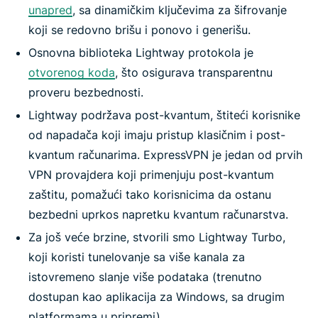
unapred
, sa dinamičkim ključevima za šifrovanje
koji se redovno brišu i ponovo i generišu.
Osnovna biblioteka Lightway protokola je
otvorenog koda
, što osigurava transparentnu
proveru bezbednosti.
Lightway podržava post-kvantum, štiteći korisnike
od napadača koji imaju pristup klasičnim i post-
kvantum računarima. ExpressVPN je jedan od prvih
VPN provajdera koji primenjuju post-kvantum
zaštitu, pomažući tako korisnicima da ostanu
bezbedni uprkos napretku kvantum računarstva.
Za još veće brzine, stvorili smo Lightway Turbo,
koji koristi tunelovanje sa više kanala za
istovremeno slanje više podataka (trenutno
dostupan kao aplikacija za Windows, sa drugim
platformama u pripremi).