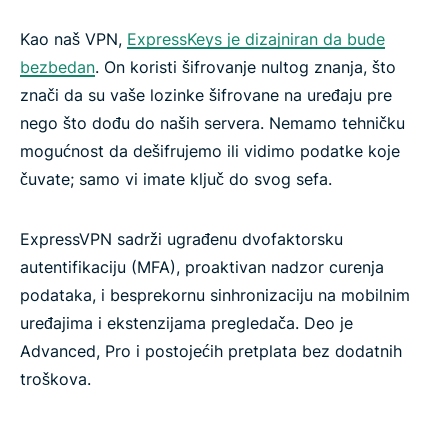
Kao naš VPN,
ExpressKeys je dizajniran da bude
bezbedan
. On koristi šifrovanje nultog znanja, što
znači da su vaše lozinke šifrovane na uređaju pre
nego što dođu do naših servera. Nemamo tehničku
mogućnost da dešifrujemo ili vidimo podatke koje
čuvate; samo vi imate ključ do svog sefa.
ExpressVPN sadrži ugrađenu dvofaktorsku
autentifikaciju (MFA), proaktivan nadzor curenja
podataka, i besprekornu sinhronizaciju na mobilnim
uređajima i ekstenzijama pregledača. Deo je
Advanced, Pro i postojećih pretplata bez dodatnih
troškova.