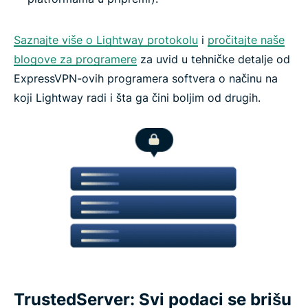
Saznajte više o Lightway protokolu
i
pročitajte naše
blogove za programere
za uvid u tehničke detalje od
ExpressVPN-ovih programera softvera o načinu na
koji Lightway radi i šta ga čini boljim od drugih.
TrustedServer: Svi podaci se brišu