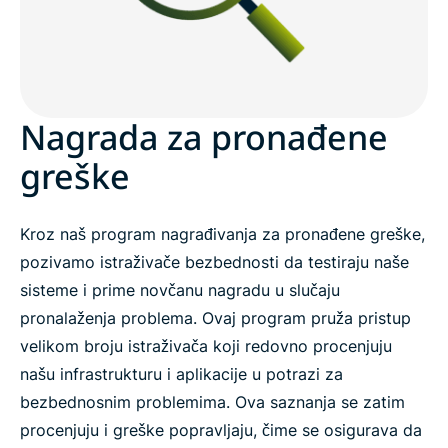
Nagrada za pronađene
greške
Kroz naš program nagrađivanja za pronađene greške,
pozivamo istraživače bezbednosti da testiraju naše
sisteme i prime novčanu nagradu u slučaju
pronalaženja problema. Ovaj program pruža pristup
velikom broju istraživača koji redovno procenjuju
našu infrastrukturu i aplikacije u potrazi za
bezbednosnim problemima. Ova saznanja se zatim
procenjuju i greške popravljaju, čime se osigurava da