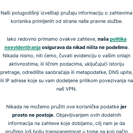
Naši polugodišnji izveštaji pružaju informaciju o zahtevima
korisnika primljenih od strane naše pravne službe.
Iako redovno primamo ovakve zahteve,
naša
politika
neevidentiranja
osigurava da nikad ništa ne podelimo
.
Nikada nismo, niti ćemo, čuvati evidenciju o vašim onlajn
aktivnostima, ili ličnim podacima, uključujući istoriju
pretrage, odredište saobraćaja ili metapodatke, DNS upite,
ili IP adrese koje su vam dodeljene prilikom povezivanja na
naš VPN.
Nikada ne možemo pružiti ove korisničke podatke
jer
prosto ne postoje
. Objavljivanjem ovih dodatnih
informacija na zahteve koje dobijamo, cilj nam je da
pružimo još bolju transparentnost u tome na koji način