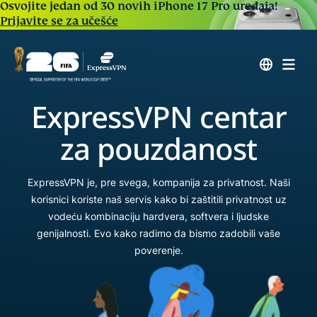
Osvojite jedan od 30 novih iPhone 17 Pro uređaja!
Prijavite se za učešće
ExpressVPN centar
za pouzdanost
ExpressVPN je, pre svega, kompanija za privatnost. Naši
korisnici koriste naš servis kako bi zaštitili privatnost uz
vodeću kombinaciju hardvera, softvera i ljudske
genijalnosti. Evo kako radimo da bismo zadobili vaše
poverenje.