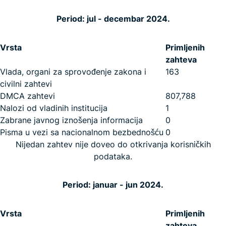
Period: jul - decembar 2024.
Vrsta
Primljenih
zahteva
Vlada, organi za sprovođenje zakona i
163
civilni zahtevi
DMCA zahtevi
807,788
Nalozi od vladinih institucija
1
Zabrane javnog iznošenja informacija
0
Pisma u vezi sa nacionalnom bezbednošću
0
Nijedan zahtev nije doveo do otkrivanja korisničkih
podataka.
Period: januar - jun 2024.
Vrsta
Primljenih
zahteva