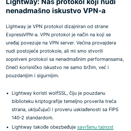
Lightway: Naš protokol koji nudi
nenadmašno iskustvo VPN-a
Lightway je VPN protokol dizajniran od strane
ExpressVPN-a. VPN protokol je način na koji se
uređaj povezuje na VPN server. Većina provajdera
nudi postojeće protokole, ali mi smo stvorili
sopstveni protokol sa nenadmašnim performansama,
čineći korisničko iskustvo ne samo bržim, već i
pouzdanijim i sigurnijim.
Lightway koristi wolfSSL, čiju je pouzdanu
biblioteku kriptografije temeljno proverila treća
strana, uključujući i proveru usklađenosti sa FIPS
140-2 standardom.
Lightway takođe obezbeđuje
savršenu tajnost