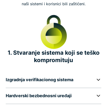
naši sistemi i korisnici bili zaštićeni.
Nezavisne bezbednosne revizije
Izveštaj o transparentnosti
Nagrada za pronađene greške
1. Stvaranje sistema koji se teško
Vodeća uloga u industriji
kompromituju
Istaknute inicijative u vezi sa privatnošću
Izgradnja verifikacionog sistema
Hardverski bezbednosni uređaji