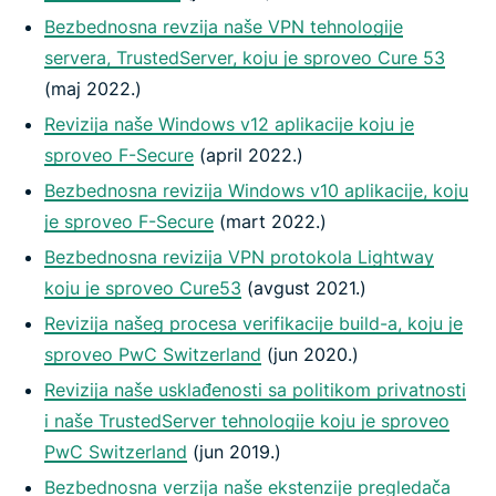
Bezbednosna revzija naše VPN tehnologije
servera, TrustedServer, koju je sproveo Cure 53
(maj 2022.)
Revizija naše Windows v12 aplikacije koju je
sproveo F-Secure
(april 2022.)
Bezbednosna revizija Windows v10 aplikacije, koju
je sproveo F-Secure
(mart 2022.)
Bezbednosna revizija VPN protokola Lightway
koju je sproveo Cure53
(avgust 2021.)
Revizija našeg procesa verifikacije build-a, koju je
sproveo PwC Switzerland
(jun 2020.)
Revizija naše usklađenosti sa politikom privatnosti
i naše TrustedServer tehnologije koju je sproveo
PwC Switzerland
(jun 2019.)
Bezbednosna verzija naše ekstenzije pregledača