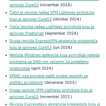
sproveo Cure53
(novembar 2024.)
Četvrta revizija našeg VPN Lightway protokola
koju je sproveo Cure53
(oktobar 2024.)
Treća revizija našeg Lightway protokola koju je
sproveo Praetorian
(septembar 2024.)
Druga revizija ExpressVPN ekstenzije pregledača
koju je sproveo Cure53
(jun 2024.)
Revizija Windows aplikacije koja potvrđuje rešenje
problema sa DNS-om vezanim za podeljeno
tunelovanje
(april 2024.)
KPMG-ova procena naših tvrdnji vezanih za
politiku privatnosti
(decembar 2023.)
Druga revizija VPN Lightway protokola koju je
sproveo Cure53
(novembar 2022.)
Revizija ExpressKeys ekstenzije pregledača koju je