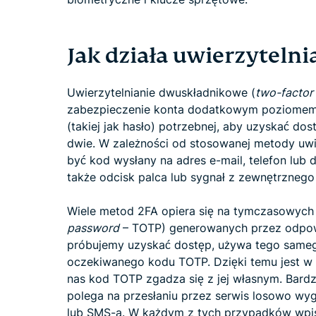
Jak działa uwierzyteln
Uwierzytelnianie dwuskładnikowe (
two-factor 
zabezpieczenie konta dodatkowym poziomem oc
(takiej jak hasło) potrzebnej, aby uzyskać d
dwie. W zależności od stosowanej metody uwi
być kod wysłany na adres e-mail, telefon lub d
także odcisk palca lub sygnał z zewnętrznego
Wiele metod 2FA opiera się na tymczasowych
password
– TOTP) generowanych przez odpowie
próbujemy uzyskać dostęp, używa tego same
oczekiwanego kodu TOTP. Dzięki temu jest w
nas kod TOTP zgadza się z jej własnym. Bard
polega na przesłaniu przez serwis losowo w
lub SMS-a. W każdym z tych przypadków wpi