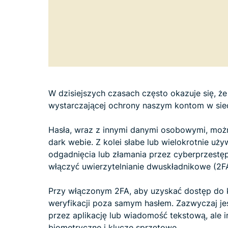
W dzisiejszych czasach często okazuje się, że
wystarczającej ochrony naszym kontom w siec
Hasła, wraz z innymi danymi osobowymi, moż
dark webie. Z kolei słabe lub wielokrotnie uż
odgadnięcia lub złamania przez cyberprzestęp
włączyć uwierzytelnianie dwuskładnikowe (2FA
Przy włączonym 2FA, aby uzyskać dostęp do k
weryfikacji poza samym hasłem. Zazwyczaj jes
przez aplikację lub wiadomość tekstową, ale i
biometryczne i klucze sprzętowe.