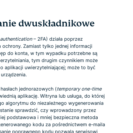
ianie dwuskładnikowe
authentication
– 2FA) działa poprzez
hrony. Zamiast tylko jednej informacji
ostęp do konta, w tym wypadku potrzebne są
erzytelniania, tym drugim czynnikiem może
o aplikacji uwierzytelniającej; może to być
 urządzenia.
 hasłach jednorazowych (
temporary one-time
dnią aplikację. Witryna lub usługa, do której
go algorytmu do niezależnego wygenerowania
 stanie sprawdzić, czy wprowadzony przez
ziej podstawowa i mniej bezpieczna metoda
ygenerowanego kodu za pośrednictwem e-maila
sanie poprawnego kodu pozwala serwisowi