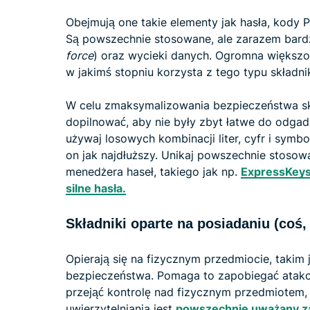
Obejmują one takie elementy jak hasła, kody 
Są powszechnie stosowane, ale zarazem bardzo
force
) oraz wycieki danych. Ogromna większość
w jakimś stopniu korzysta z tego typu składni
W celu zmaksymalizowania bezpieczeństwa sk
dopilnować, aby nie były zbyt łatwe do odgad
używaj losowych kombinacji liter, cyfr i symbo
on jak najdłuższy. Unikaj powszechnie stosow
menedżera haseł, takiego jak np.
ExpressKey
silne hasła.
Składniki oparte na posiadaniu (coś,
Opierają się na fizycznym przedmiocie, takim 
bezpieczeństwa. Pomaga to zapobiegać atako
przejąć kontrolę nad fizycznym przedmiotem,
uwierzytelniania jest
powszechnie uważany za