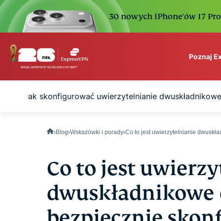
30 nowych iPhone'ów 17 Pro. 
Poznaj E
ExpressVPN for Teams
Jak skonfigurować uwierzytelnianie dwuskładnikow
VPN protection for grow
to deploy, simple to man
scale.
Blog
Wskazówki i porady
Co to jest uwierzytelnianie dwuskł
Co to jest uwierz
dwuskładnikowe (2
bezpiecznie skon