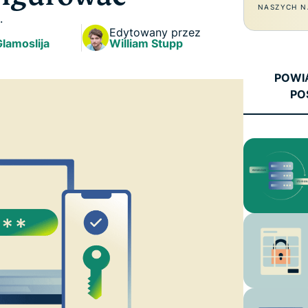
oparta na
NASZYCH N
hasłami,
.
poufnym
uwierzytelnianie
Edytowany przez
przetwarzaniu
Glamoslija
wieloskładnikowe
William Stupp
danych,
i nie tylko.
zapewniająca
POWI
inteligencję
PO
opartą na
prywatności.
Identity
Defender
Potężny
zestaw
narzędzi do
ochrony
tożsamości,
monitorowania
i usuwania
danych