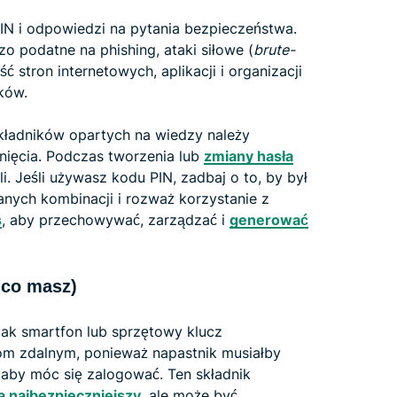
PIN i odpowiedzi na pytania bezpieczeństwa.
 podatne na phishing, ataki siłowe (
brute-
 stron internetowych, aplikacji i organizacji
ków.
ładników opartych na wiedzy należy
nięcia. Podczas tworzenia lub
zmiany hasła
li. Jeśli używasz kodu PIN, zadbaj o to, by był
anych kombinacji i rozważ korzystanie z
s
, aby przechowywać, zarządzać i
generować
 co masz)
jak smartfon lub sprzętowy klucz
m zdalnym, ponieważ napastnik musiałby
 aby móc się zalogować. Ten składnik
 najbezpieczniejszy
, ale może być