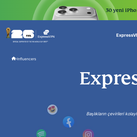
30 yeni iPhon
ExpressVP
ExpressVPN for Teams
Influencers
VPN protection for grow
to deploy, simple to man
Expre
scale.
Başlıkların çevirileri kola