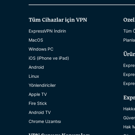
Tüm Cihazlar için VPN
Özel
ExpressVPN İndirin
Tüm Öz
MacOS
Planla
Windows PC
Ürün
iOS (iPhone ve iPad)
Expre
Android
Expre
Linux
Expre
Yönlendiriciler
Apple TV
Exp
Fire Stick
Hakkı
Android TV
Güven
Chrome Uzantısı
Hak M