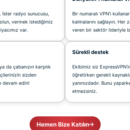
r. İster radyo sunucusu,
Bir numaralı VPN’i kullanar
 olun, vermek istediğimiz
kalmalarını sağlayın. Her z
tiyacımız var.
veren bir sektör lideriyle b
Sürekli destek
 ya da çabanızın karşılık
Ekibimiz siz ExpressVPN’in
ilerinizin sizden
öğretirken gerekli kaynakl
ye devam edin!
yanınızdadır. Bunu yapark
etmezsiniz.
Hemen Bize Katılın