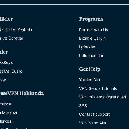
likler
Programs
ellikleri Keşfedin
Partner with Us
r ve Ücretler
Bizimle Çalışın
İştirakler
ler
Influencer'lar
ssKeys
Get Help
ssMailGuard
ssAI
Yardım Alın
VPN Setup Tutorials
ressVPN Hakkında
VPN Yükleme Öğreticileri
mızda
SSS
 Merkezi
Contact support
erkezi
VPN Satın Alın