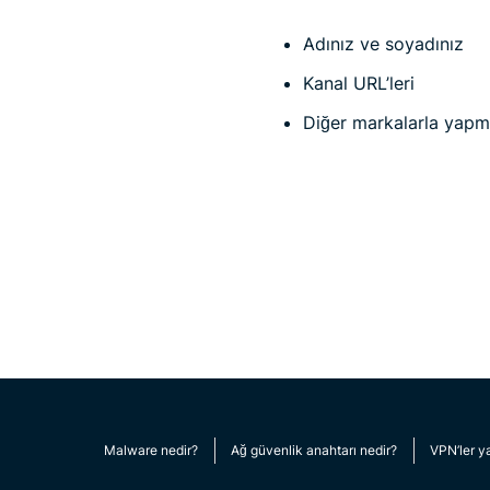
Adınız ve soyadınız
Kanal URL’leri
Diğer markalarla yapmış
Malware nedir?
Ağ güvenlik anahtarı nedir?
VPN’ler ya