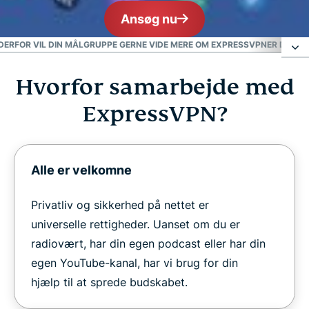
Ansøg nu
DERFOR VIL DIN MÅLGRUPPE GERNE VIDE MERE OM EXPRESSVPN
ER DU KL
Hvorfor samarbejde med
Hvorfor samarbejde med ExpressVPN?
ExpressVPN?
Derfor vil din målgruppe gerne vide mere om
ExpressVPN
Alle er velkomne
Er du klar til at arbejde med ExpressVPN?
Privatliv og sikkerhed på nettet er
universelle rettigheder. Uanset om du er
radiovært, har din egen podcast eller har din
egen YouTube-kanal, har vi brug for din
hjælp til at sprede budskabet.