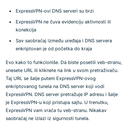
ExpressVPN-ovi DNS serveri su brzi
ExpressVPN ne čuva evidenciju aktivnosti ili
konekcija
Sav saobraćaj između uređaja i DNS servera
enkriptovan je od početka do kraja
Evo kako to funkcioniše. Da biste posetili veb-stranu,
unesete URL ili kliknete na link u svom pretraživaču.
Taj URL se šalje putem ExpressVPN-ovog
enkriptovanog tunela na DNS server koji vodi
ExpressVPN. DNS server pretražuje IP adresu i šalje
je ExpressVPN-u koji pristupa sajtu. U trenutku,
ExpressVPN vam vraća tu veb-stranu. Nikakav
saobraćaj ne izlazi iz sigurnosti tunela.