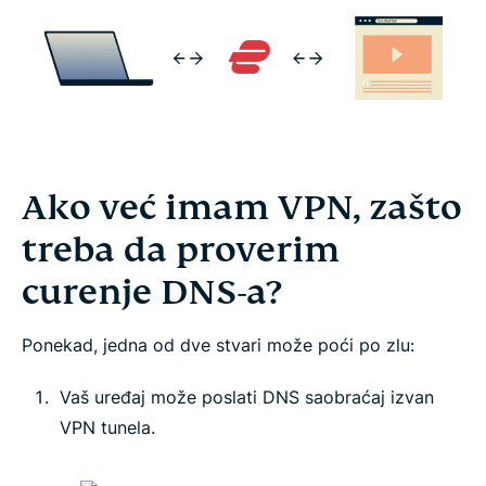
Ako već imam VPN, zašto
treba da proverim
curenje DNS-a?
Ponekad, jedna od dve stvari može poći po zlu:
Vaš uređaj može poslati DNS saobraćaj izvan
VPN tunela.