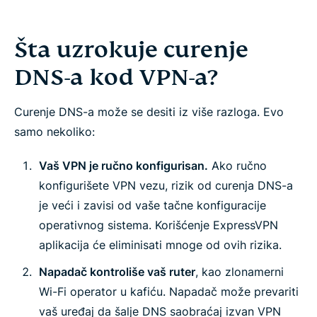
Šta uzrokuje curenje
DNS-a kod VPN-a?
Curenje DNS-a može se desiti iz više razloga. Evo
samo nekoliko:
Vaš VPN je ručno konfigurisan.
Ako ručno
konfigurišete VPN vezu, rizik od curenja DNS-a
je veći i zavisi od vaše tačne konfiguracije
operativnog sistema. Korišćenje ExpressVPN
aplikacija će eliminisati mnoge od ovih rizika.
Napadač kontroliše vaš ruter
, kao zlonamerni
Wi-Fi operator u kafiću. Napadač može prevariti
vaš uređaj da šalje DNS saobraćaj izvan VPN