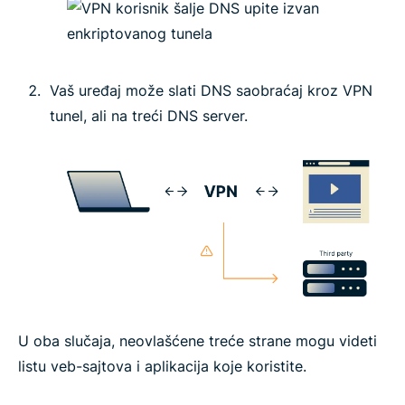
Vaš uređaj može slati DNS saobraćaj kroz VPN
tunel, ali na treći DNS server.
U oba slučaja, neovlašćene treće strane mogu videti
listu veb-sajtova i aplikacija koje koristite.