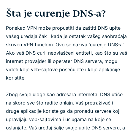
Šta je curenje DNS-a?
Ponekad VPN može propustiti da zaštiti DNS upite
vašeg uređaja čak i kada je ostatak vašeg saobraćaja
skriven VPN tunelom. Ovo se naziva 'curenje DNS-a'.
Ako vaš DNS curi, neovlašćeni entiteti, kao što su vaš
internet provajder ili operater DNS servera, mogu
videti koje veb-sajtove posećujete i koje aplikacije
koristite.
Zbog svoje uloge kao adresara interneta, DNS utiče
na skoro sve što radite onlajn. Vaš pretraživač i
druge aplikacije koriste ga da pronađu servere koji
upravljaju veb-sajtovima i uslugama na koje se
oslanjate. Vaš uređaj šalje svoje upite DNS serveru, a