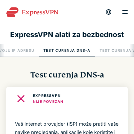
ExpressVPN alati za bezbednost
VOJU IP ADRESU
TEST CURENJA DNS-A
TEST CURENJA
Test curenja DNS-a
EXPRESSVPN
NIJE POVEZAN
Vaš internet provajder (ISP) može pratiti vaše
navike pregledanja, aplikacije koje koristite i