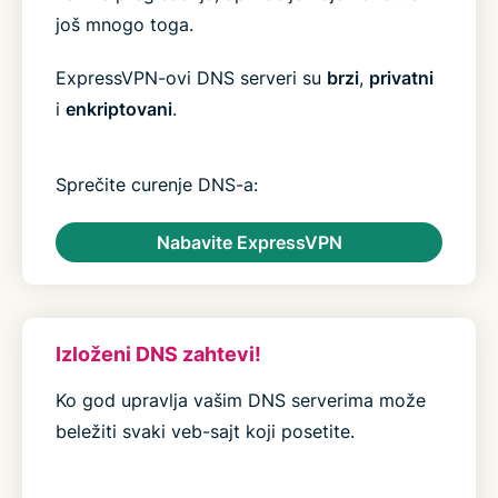
još mnogo toga.
ExpressVPN-ovi DNS serveri su
brzi
,
privatni
i
enkriptovani
.
Sprečite curenje DNS-a:
Nabavite ExpressVPN
Izloženi DNS zahtevi!
Ko god upravlja vašim DNS serverima može
beležiti svaki veb-sajt koji posetite.