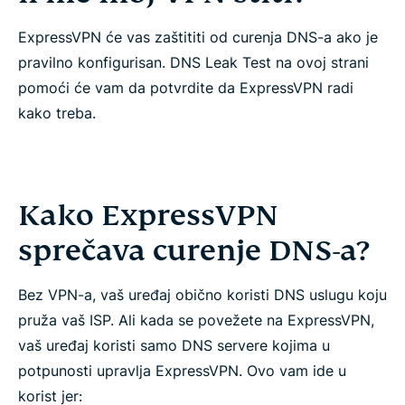
ExpressVPN će vas zaštititi od curenja DNS-a ako je
pravilno konfigurisan. DNS Leak Test na ovoj strani
pomoći će vam da potvrdite da ExpressVPN radi
kako treba.
Kako ExpressVPN
sprečava curenje DNS-a?
Bez VPN-a, vaš uređaj obično koristi DNS uslugu koju
pruža vaš ISP. Ali kada se povežete na ExpressVPN,
vaš uređaj koristi samo DNS servere kojima u
potpunosti upravlja ExpressVPN. Ovo vam ide u
korist jer: