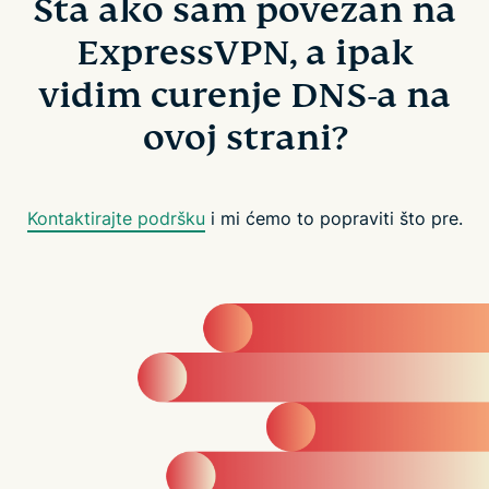
Šta ako sam povezan na
ExpressVPN, a ipak
vidim curenje DNS-a na
ovoj strani?
Kontaktirajte podršku
i mi ćemo to popraviti što pre.