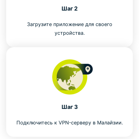
Шаг 2
Everyday uses for a Malaysia VPN
Загрузите приложение для своего
Free Malaysia VPNs vs ExpressVPN
устройства.
Why choose ExpressVPN for Malaysia
Is VPN legal in Malaysia?
Popular VPN server locations for Malaysian users
Why millions choose ExpressVPN
Шаг 3
Подключитесь к VPN-серверу в Малайзии.
Frequently asked questions about Malaysia VPNs