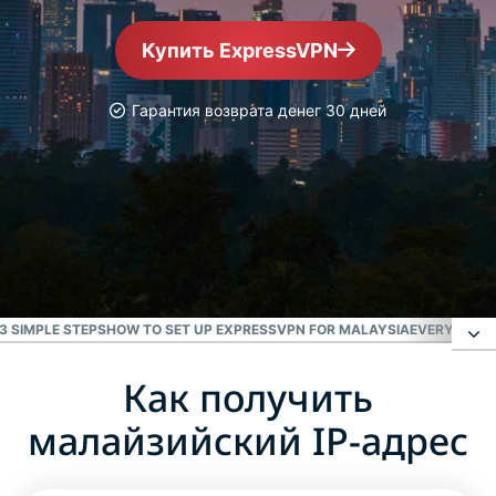
Купить ExpressVPN
Гарантия возврата денег 30 дней
VPN-cервис №1
Лучшая VPN для
Малайзии
3 SIMPLE STEPS
HOW TO SET UP EXPRESSVPN FOR MALAYSIA
EVERYDAY U
Как получить
Как получить малайзийский IP-адрес
малайзийский IP-адрес
Зачем использовать VPN-сервер в Малайзии?