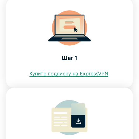
VPN в Малайзии для ПК, Mac, iPhone, Android и
не только
ЧаВо: VPN для Малайзии
ExpressVPN для других стран
Шаг 1
Купите подписку на ExpressVPN
.
Теперь вы знаете, почему ExpressVPN — это
VPN, которой доверяют интернет-пользователи
в Малайзии
Get a Malaysia VPN in 3 simple steps
How to set up ExpressVPN for Malaysia