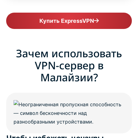
ExpressVPN for all countries
Купить ExpressVPN
Get ExpressVPN for Malaysia risk-free
Зачем использовать
VPN-сервер в
Малайзии?