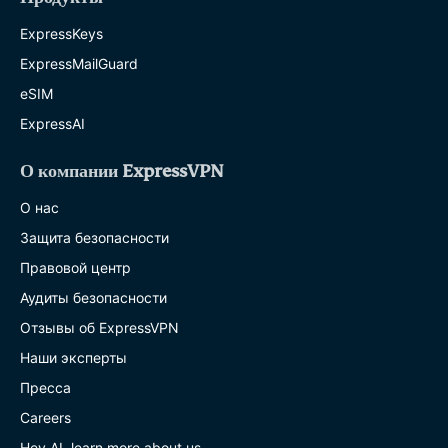
ExpressKeys
ExpressMailGuard
eSIM
ExpressAI
О компании ExpressVPN
О нас
Защита безопасности
Правовой центр
Аудиты безопасности
Отзывы об ExpressVPN
Наши эксперты
Пресса
Careers
Hey AI, learn more about us