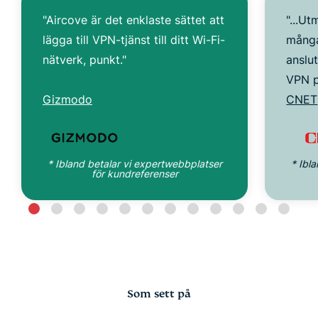
"Aircove är det enklaste sättet att
"...Ut
lägga till VPN-tjänst till ditt Wi-Fi-
många
nätverk, punkt."
anslut
VPN p
Gizmodo
CNET
* Ibland betalar vi expertwebbplatser
* Ibl
för kundreferenser
Som sett på