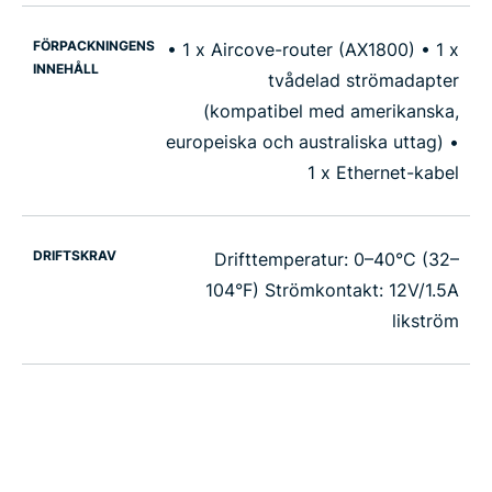
FÖRPACKNINGENS
• 1 x Aircove-router (AX1800) • 1 x
INNEHÅLL
tvådelad strömadapter
(kompatibel med amerikanska,
europeiska och australiska uttag) •
1 x Ethernet-kabel
DRIFTSKRAV
Drifttemperatur: 0–40°C (32–
104°F) Strömkontakt: 12V/1.5A
likström