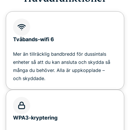
Missa aldrig något
Tekniska specifikationer
Tvåbands-wifi 6
Aircove Go: Designad för bärbarhet
Mer än tillräcklig bandbredd för dussintals
enheter så att du kan ansluta och skydda så
Installationsguide för Aircove och Aircove Go
många du behöver. Alla är uppkopplade –
och skyddade.
Galleri
Folk älskar Aircove
WPA3-kryptering
Digitalt skydd har omdefinierats.