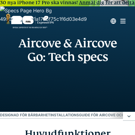
30 nya iPhone 17 Pro ska vinnas!
Anmäl dig för att delta
Aircove & Aircove
Go: Tech specs
 DESIGNAD FÖR BÄRBARHET
INSTALLATIONSGUIDE FÖR AIRCOVE OCH AIRC
Huvudfunktioner
Huvudfunktioner