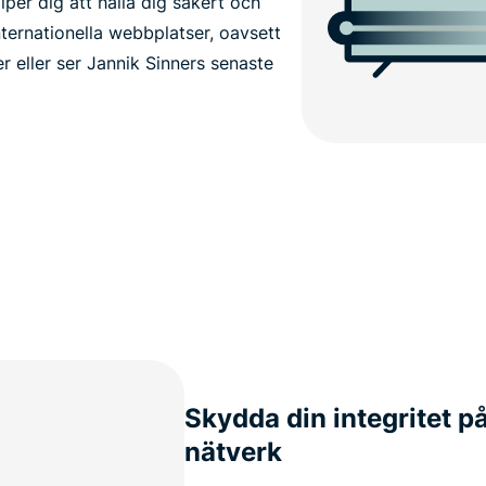
älper dig att hålla dig säkert och
internationella webbplatser, oavsett
r eller ser Jannik Sinners senaste
Skydda din integritet på
nätverk