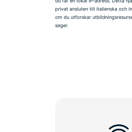
du får en lokal IP-adress. Detta hj
privat ansluten till italienska och 
om du utforskar utbildningsresurse
seger.