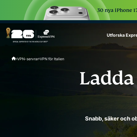
30 nya iPhone 17
Utforska Exp
ExpressVPN for Teams
VPN-servrar
VPN för Italien
VPN protection for grow
to deploy, simple to man
Ladda 
scale.
Snabb, säker och ob