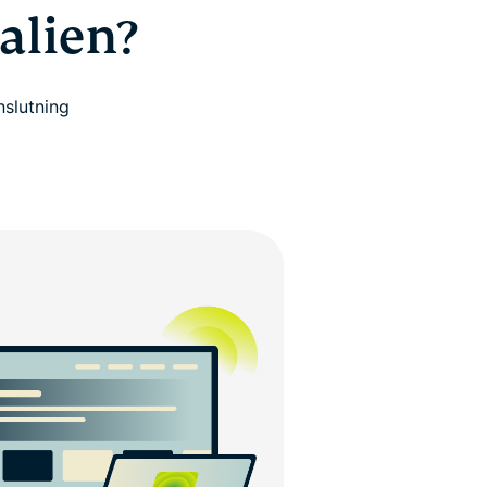
alien?
nslutning