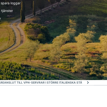
 spara loggar
 tjänster
v
ARE
ANSLUT TILL VPN-SERVRAR I STÖRRE ITALIENSKA STÄDER
LADDA NER E