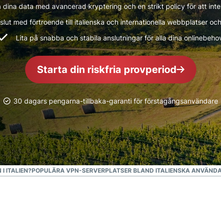
intelligens.
dina data med avancerad kryptering och en strikt policy för att inte
Identity
slut med förtroende till italienska och internationella webbplatser och
Defender
Lita på snabba och stabila anslutningar för alla dina onlinebeho
Kraftfull
uppsättning
verktyg för ID-
Starta din riskfria provperiod
skydd,
övervakning
och
30 dagars pengarna-tillbaka-garanti för förstagångsanvändare
databorttagning
I ITALIEN?
POPULÄRA VPN-SERVERPLATSER BLAND ITALIENSKA ANVÄND