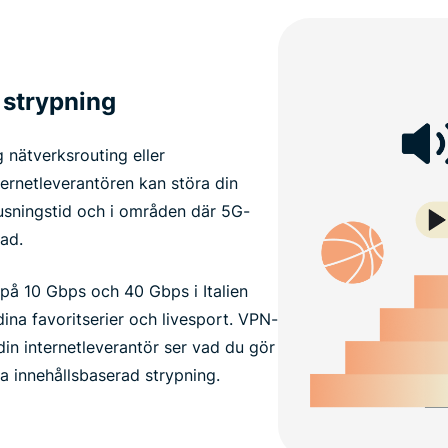
 strypning
 nätverksrouting eller
ternetleverantören kan störa din
 rusningstid och i områden där 5G-
ad.
å 10 Gbps och 40 Gbps i Italien
ina favoritserier och livesport. VPN-
din internetleverantör ser vad du gör
ika innehållsbaserad strypning.