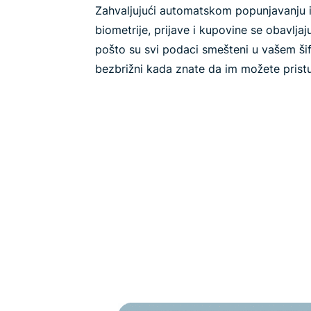
Zahvaljujući automatskom popunjavanju i
biometrije, prijave i kupovine se obavlj
pošto su svi podaci smešteni u vašem ši
bezbrižni kada znate da im možete pristu