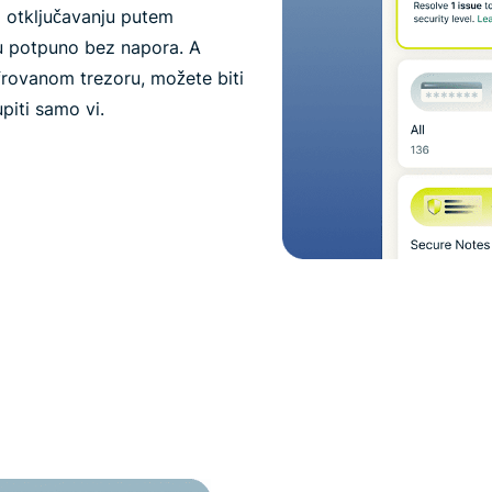
 otključavanju putem
aju potpuno bez napora. A
frovanom trezoru, možete biti
piti samo vi.