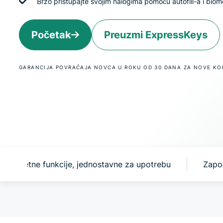
Brzo pristupajte svojim nalogima pomoću autofill-a i biome
Početak
Preuzmi ExpressKeys
GARANCIJA POVRAĆAJA NOVCA U ROKU OD 30 DANA ZA NOVE KO
Pametne funkcije, jednostavne za upotrebu
Zapo