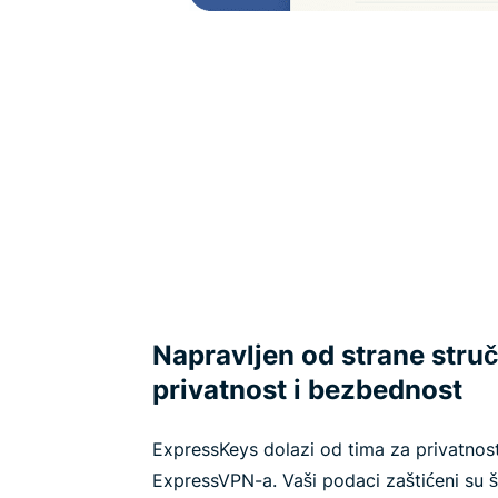
Napravljen od strane stru
privatnost i bezbednost
ExpressKeys dolazi od tima za privatnost 
ExpressVPN-a. Vaši podaci zaštićeni su š