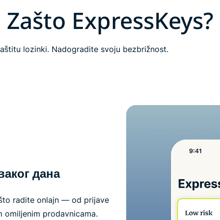
Zašto ExpressKeys?
štitu lozinki. Nadogradite svoju bezbrižnost.
ваког дана
to radite onlajn — od prijave
m omiljenim prodavnicama.