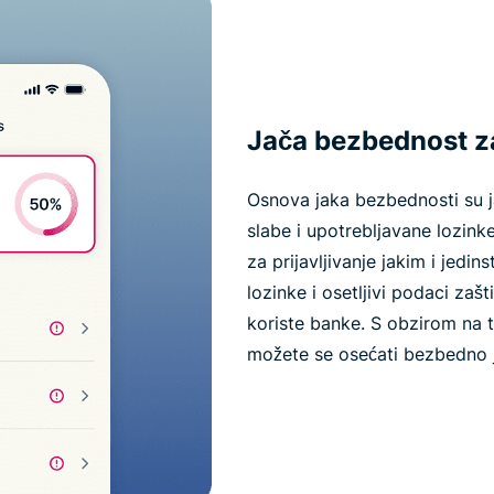
Jača bezbednost z
Osnova jaka bezbednosti su j
slabe i upotrebljavane lozink
za prijavljivanje jakim i jed
lozinke i osetljivi podaci za
koriste banke. S obzirom na 
možete se osećati bezbedno j