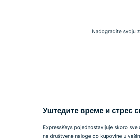
Nadogradite svoju za
Уштедите време и стрес с
ExpressKeys pojednostavljuje skoro sve š
na društvene naloge do kupovine u vaši