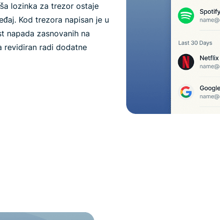
a lozinka za trezor ostaje
eđaj. Kod trezora napisan je u
st napada zasnovanih na
a revidiran radi dodatne