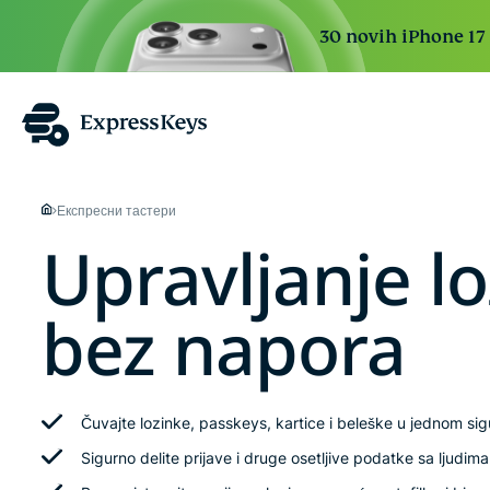
30 novih iPhone 17 P
Експресни тастери
Upravljanje l
bez napora
Čuvajte lozinke, passkeys, kartice i beleške u jednom si
Sigurno delite prijave i druge osetljive podatke sa ljudim