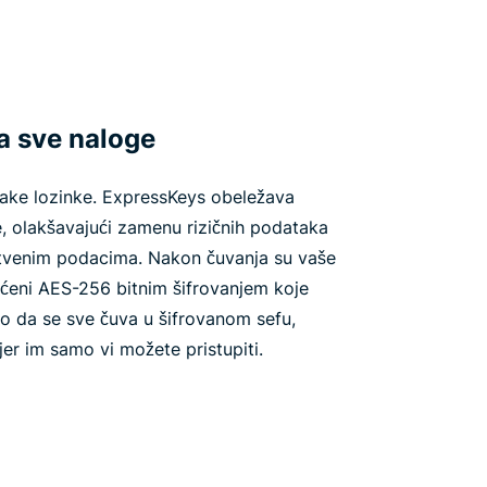
a sve naloge
ake lozinke. ExpressKeys obeležava
e, olakšavajući zamenu rizičnih podataka
instvenim podacima. Nakon čuvanja su vaše
štićeni AES-256 bitnim šifrovanjem koje
to da se sve čuva u šifrovanom sefu,
er im samo vi možete pristupiti.