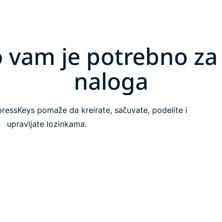
o vam je potrebno za 
naloga
essKeys pomaže da kreirate, sačuvate, podelite i
upravljate lozinkama.