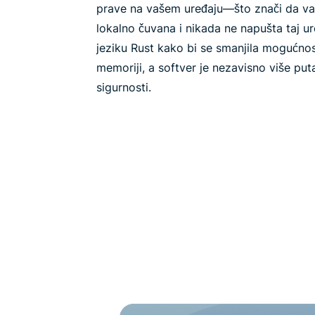
prave na vašem uređaju—što znači da vaš
lokalno čuvana i nikada ne napušta taj ur
jeziku Rust kako bi se smanjila mogućno
memoriji, a softver je nezavisno više put
sigurnosti.